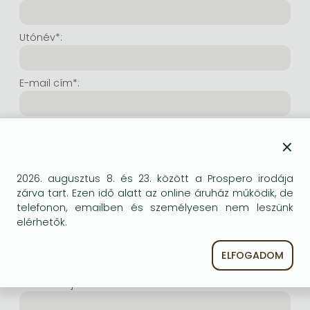
Frieren manga
Bleach manga
Utónév*:
One-Punch Man manga
E-mail cím*:
E-mail cím még egyszer*:
×
Internetes felhasználónév*:
2026. augusztus 8. és 23. között a Prospero irodája
zárva tart. Ezen idő alatt az online áruház működik, de
telefonon, emailben és személyesen nem leszünk
(Tetszés szerinti karaktersor, amelyet a jövőben a
elérhetők.
bejelentkezésre kíván használni. Legalább 6 karakter.
Lehet benne betű és szám is. Fontos, hogy ezt
ELFOGADOM
jegyezze meg!)
Intenetes jelszó*: