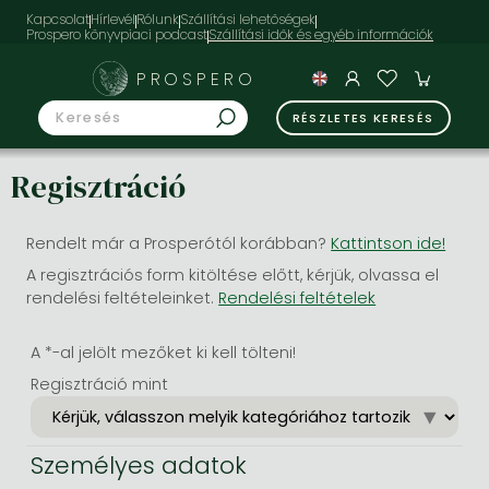
Kapcsolat
Hírlevél
Rólunk
Szállítási lehetőségek
Prospero könyvpiaci podcast
PROSPERO
RÉSZLETES KERESÉS
Regisztráció
Rendelt már a Prosperótól korábban?
Kattintson ide!
A regisztrációs form kitöltése előtt, kérjük, olvassa el
rendelési feltételeinket.
Rendelési feltételek
A *-al jelölt mezőket ki kell tölteni!
Regisztráció mint
Személyes adatok