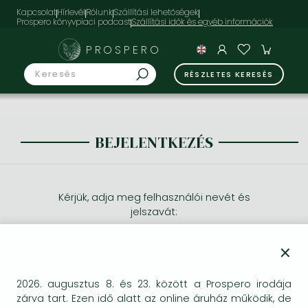
Kapcsolat
Hírlevél
Rólunk
Szállítási lehetőségek
Prospero könyvpiaci podcast
PROSPERO
RÉSZLETES KERESÉS
BEJELENTKEZÉS
Kérjük, adja meg felhasználói nevét és
jelszavát:
×
2026. augusztus 8. és 23. között a Prospero irodája
zárva tart. Ezen idő alatt az online áruház működik, de