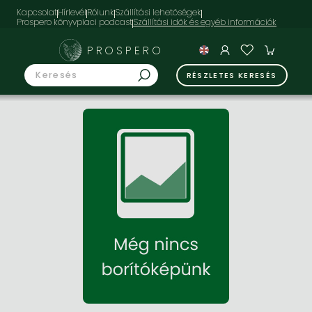
Kapcsolat
Hírlevél
Rólunk
Szállítási lehetőségek
Prospero könyvpiaci podcast
PROSPERO
RÉSZLETES KERESÉS