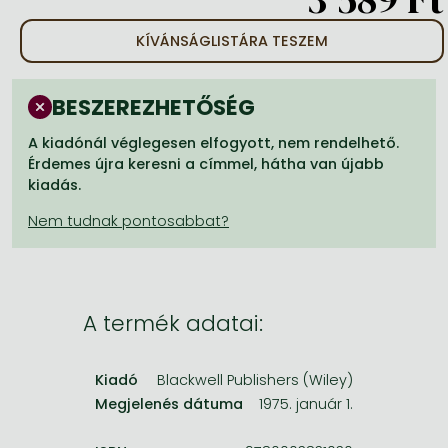
Frieren manga
KÍVÁNSÁGLISTÁRA TESZEM
Bleach manga
One-Punch Man manga
BESZEREZHETŐSÉG
A kiadónál véglegesen elfogyott, nem rendelhető.
Érdemes újra keresni a címmel, hátha van újabb
kiadás.
A termék adatai:
Kiadó
Blackwell Publishers (Wiley)
Megjelenés dátuma
1975. január 1.