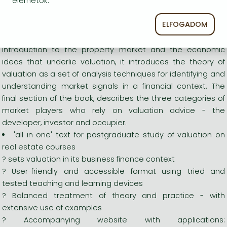
elérhetők.
Hosszú leírás:
ELFOGADOM
This book provides a single text for postgraduate study of
valuation on real estate courses. After a general
introduction to the property market and the economic
ideas that underlie valuation, it introduces the theory of
valuation as a set of analysis techniques for identifying and
understanding market signals in a financial context. The
final section of the book, describes the three categories of
market players who rely on valuation advice - the
developer, investor and occupier.
'all in one' text for postgraduate study of valuation on
real estate courses
? sets valuation in its business finance context
? User-friendly and accessible format using tried and
tested teaching and learning devices
? Balanced treatment of theory and practice - with
extensive use of examples
? Accompanying website with applications: