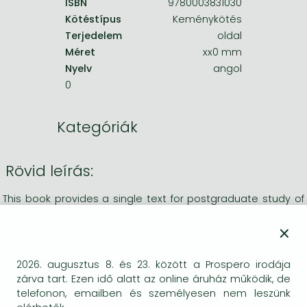
ISBN
9780003831030
Kötéstípus
Keménykötés
Terjedelem
oldal
Méret
xx0 mm
Nyelv
angol
0
Kategóriák
Rövid leírás:
This book provides a single text for postgraduate study of
valuation on real estate courses. After a general
×
introduction to the property market and the economic
ideas that underlie valuation, it introduces the theory of
valuation as a set of analysis techniques for identifying and
2026. augusztus 8. és 23. között a Prospero irodája
zárva tart. Ezen idő alatt az online áruház működik, de
understanding market signals in a financial context.
telefonon, emailben és személyesen nem leszünk