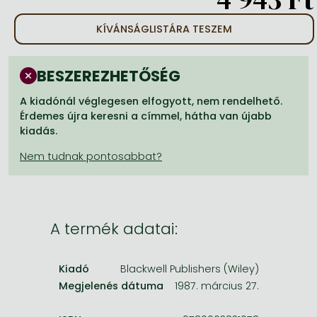
Frieren manga
KÍVÁNSÁGLISTÁRA TESZEM
Bleach manga
One-Punch Man manga
BESZEREZHETŐSÉG
A kiadónál véglegesen elfogyott, nem rendelhető.
Érdemes újra keresni a címmel, hátha van újabb
kiadás.
A termék adatai:
Kiadó
Blackwell Publishers (Wiley)
Megjelenés dátuma
1987. március 27.