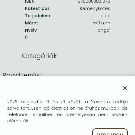
ISBN
9780003831078
Kötéstípus
Keménykötés
Terjedelem
oldal
Méret
xx0 mm
Nyelv
angol
0
Kategóriák
Rövid leírás:
×
This updated edition explores the basic components of the
framing process including communication goals, mental
models, context, priming for spontaneity, language use, and
2026. augusztus 8. és 23. között a Prospero irodája
zárva tart. Ezen idő alatt az online áruház működik, de
believability frames (for ethical communication). This new
telefonon, emailben és személyesen nem leszünk
edition is organized to emphasize the skills, science, art
elérhetők.
ethics and the history of research on framing.