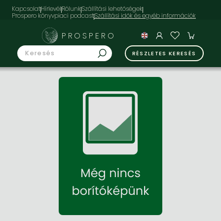
Kapcsolat
Hírlevél
Rólunk
Szállítási lehetőségek
Prospero könyvpiaci podcast
PROSPERO
RÉSZLETES KERESÉS