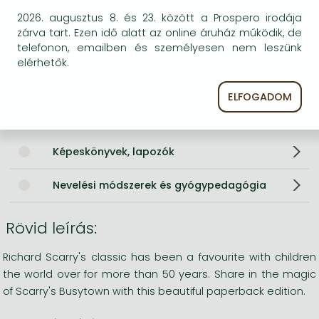
Méret
280x220 mm
2026. augusztus 8. és 23. között a Prospero irodája
Súly
282 g
zárva tart. Ezen idő alatt az online áruház működik, de
Nyelv
angol
telefonon, emailben és személyesen nem leszünk
Illusztrációk
w. numerous col. ill.
elérhetők.
0
ELFOGADOM
Kategóriák
Képeskönyvek, lapozók
Nevelési módszerek és gyógypedagógia
Rövid leírás:
Richard Scarry's classic has been a favourite with children
the world over for more than 50 years. Share in the magic
of Scarry's Busytown with this beautiful paperback edition.