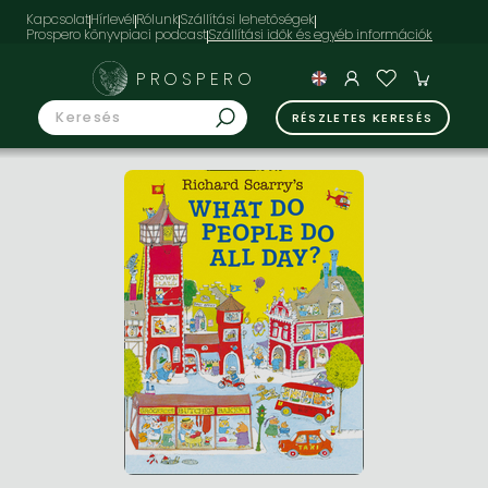
Kapcsolat
Hírlevél
Rólunk
Szállítási lehetőségek
Prospero könyvpiaci podcast
PROSPERO
RÉSZLETES KERESÉS