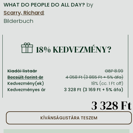
WHAT DO PEOPLE DO ALL DAY?
by
Scarry, Richard
;
Minden készletes könyv
Képregény, manga
Krasznahorkai László könyvek
Művészetek
Számítástechnika, információs technológia
Bilderbuch
Képregény, manga
Krimi, bűnügyi, thriller
Kertész Imre könyvek angolul és németül
Család, gyermeknevelés, egészség
Gazdaság, üzlet
Krimi, bűnügyi, thriller
Fantasy
Esterházy Péter könyvek
Nyelvkönyvek, szótárak
Mérnöki tudományok
Fantasy
Irodalom
Szabó Magda könyvek angolul és németül
Hobbi, szabadidő
Humán tudományok
18% KEDVEZMÉNY?
Romantika
Romantika
David Szalay könyvek
Ezotéria
Orvostudomány, állatorvostudomány és gyógyszerészet
Jujutsu Kaisen manga sorozat
Tóth Krisztina könyvek angolul és németül
Sport, játék
Természettudományok
Kiadói listaár
GBP 8.99
4 058 Ft (3 865 Ft + 5% áfa)
One Piece manga
Nádas Péter könyvek angolul és németül
Utazás
Általános kézikönyvek, enciklopédiák
Kedvezmény(ek)
18% (cc. 1 Ft off)
Kedvezményes ár
3 328 Ft (3 169 Ft + 5% áfa)
Vagabond manga
Bessel van der Kolk könyvek
Vallás
3 328 Ft
Ana Huang könyvek
Dian Fossey könyvek
Társadalomtudományok
Trónok harca könyvek
Tankönyv, segédkönyv
KÍVÁNSÁGLISTÁRA TESZEM
Stephen King könyvek
Richard Dawkins könyvek