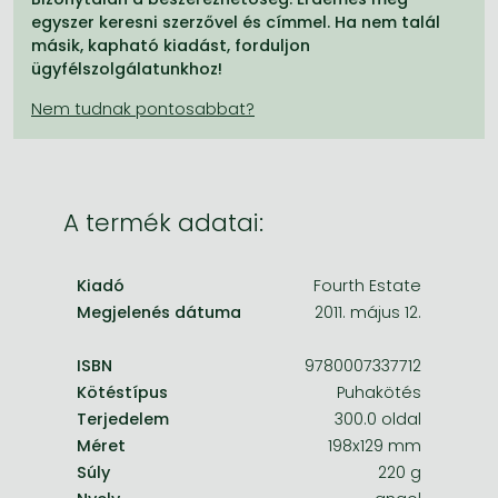
Frieren manga
egyszer keresni szerzővel és címmel. Ha nem talál
másik, kapható kiadást, forduljon
Bleach manga
ügyfélszolgálatunkhoz!
One-Punch Man manga
A termék adatai:
Kiadó
Fourth Estate
Megjelenés dátuma
2011. május 12.
ISBN
9780007337712
Kötéstípus
Puhakötés
Terjedelem
300.0 oldal
Méret
198x129 mm
Súly
220 g