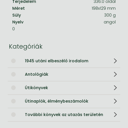
Terjedelem
336.0 oldal
Méret
198x129 mm
Súly
300 g
Nyelv
angol
0
Kategóriák
1945 utáni elbeszélő irodalom
Antológiák
Útikönyvek
Útinaplók, élménybeszámolók
További könyvek az utazás területén