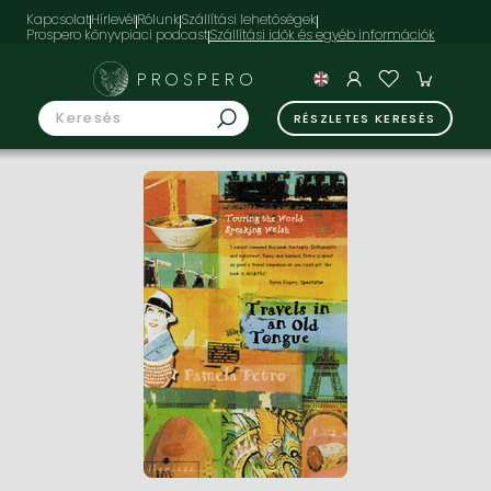
Kapcsolat
Hírlevél
Rólunk
Szállítási lehetőségek
Prospero könyvpiaci podcast
PROSPERO
RÉSZLETES KERESÉS