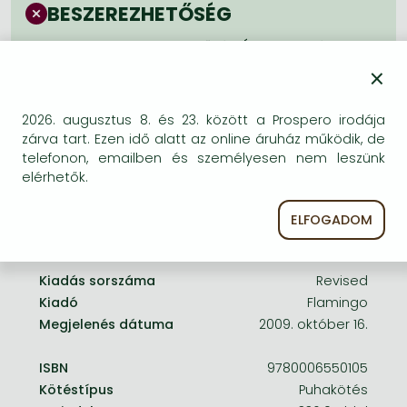
Frieren manga
BESZEREZHETŐSÉG
Bleach manga
Bizonytalan a beszerezhetőség. Érdemes még
egyszer keresni szerzővel és címmel. Ha nem talál
×
One-Punch Man manga
másik, kapható kiadást, forduljon
ügyfélszolgálatunkhoz!
2026. augusztus 8. és 23. között a Prospero irodája
zárva tart. Ezen idő alatt az online áruház működik, de
telefonon, emailben és személyesen nem leszünk
elérhetők.
ELFOGADOM
A termék adatai:
Kiadás sorszáma
Revised
Kiadó
Flamingo
Megjelenés dátuma
2009. október 16.
ISBN
9780006550105
Kötéstípus
Puhakötés