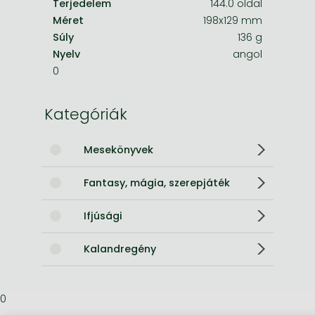
Terjedelem
144.0 oldal
Méret
198x129 mm
Súly
136 g
Nyelv
angol
0
Kategóriák
Mesekönyvek
Fantasy, mágia, szerepjáték
Ifjúsági
Kalandregény
0