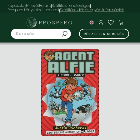
Kapcsolat
Hírlevél
Rólunk
Szállítási lehetőségek
Prospero könyvpiaci podcast
PROSPERO
RÉSZLETES KERESÉS