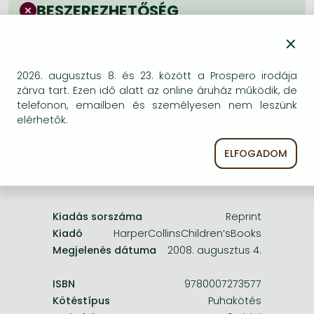
Frieren manga
BESZEREZHETŐSÉG
Bleach manga
Bizonytalan a beszerezhetőség. Érdemes még
×
egyszer keresni szerzővel és címmel. Ha nem talál
One-Punch Man manga
másik, kapható kiadást, forduljon
2026. augusztus 8. és 23. között a Prospero irodája
ügyfélszolgálatunkhoz!
zárva tart. Ezen idő alatt az online áruház működik, de
telefonon, emailben és személyesen nem leszünk
elérhetők.
ELFOGADOM
A termék adatai:
Kiadás sorszáma
Reprint
Kiadó
HarperCollinsChildren’sBooks
Megjelenés dátuma
2008. augusztus 4.
ISBN
9780007273577
Kötéstípus
Puhakötés