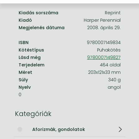
Kiadás sorszáma
Reprint
Kiadó
Harper Perennial
Megjelenés dátuma
2008. április 29.
ISBN
9780007149834
Kötéstípus
Puhakötés
Lásd még
9780007149827
Terjedelem
464 oldal
Méret
203x121x33 mm
Súly
340 g
Nyelv
angol
0
Kategóriák
Aforizmák, gondolatok