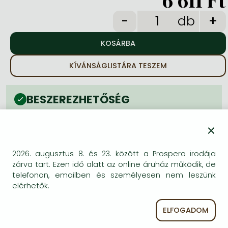
6 611 Ft
Frieren manga
db
Bleach manga
One-Punch Man manga
KÍVÁNSÁGLISTÁRA TESZEM
BESZEREZHETŐSÉG
Becsült beszerzési idő
: A Prosperónál jelenleg
×
nincsen raktáron, de a kiadónál igen. Beszerzés kb. 3-
6 hét..
A Prosperónál jelenleg nincsen raktáron.
2026. augusztus 8. és 23. között a Prospero irodája
zárva tart. Ezen idő alatt az online áruház működik, de
telefonon, emailben és személyesen nem leszünk
elérhetők.
ELFOGADOM
A termék adatai: