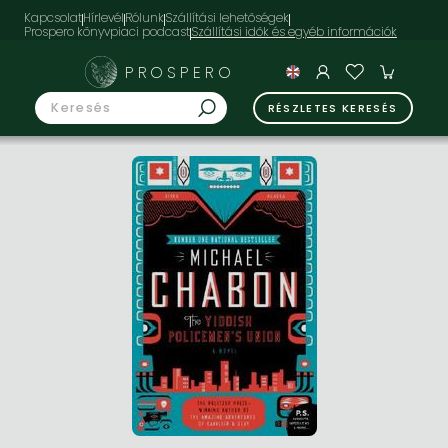
Kapcsolat
Hírlevél
Rólunk
Szállítási lehetőségek
Prospero könyvpiaci podcast
PROSPERO
RÉSZLETES KERESÉS