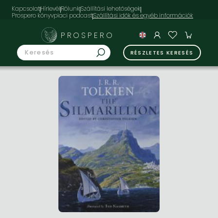
Kapcsolat
Hírlevél
Rólunk
Szállítási lehetőségek
Prospero könyvpiaci podcast
PROSPERO
RÉSZLETES KERESÉS