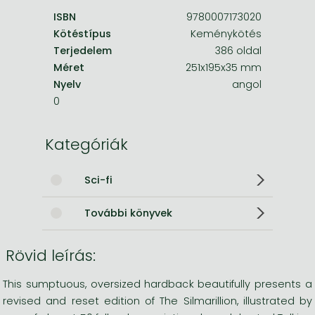
ISBN
9780007173020
Kötéstípus
Keménykötés
Terjedelem
386 oldal
Méret
251x195x35 mm
Nyelv
angol
0
Kategóriák
Sci-fi
További könyvek
Rövid leírás:
This sumptuous, oversized hardback beautifully presents a
revised and reset edition of The Silmarillion, illustrated by