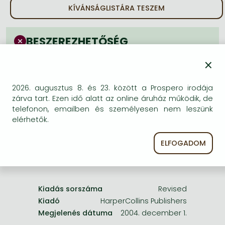
Frieren manga
KÍVÁNSÁGLISTÁRA TESZEM
Bleach manga
BESZEREZHETŐSÉG
One-Punch Man manga
Bizonytalan a beszerezhetőség. Érdemes még
×
egyszer keresni szerzővel és címmel. Ha nem talál
másik, kapható kiadást, forduljon
2026. augusztus 8. és 23. között a Prospero irodája
ügyfélszolgálatunkhoz!
zárva tart. Ezen idő alatt az online áruház működik, de
telefonon, emailben és személyesen nem leszünk
elérhetők.
ELFOGADOM
A termék adatai:
Kiadás sorszáma
Revised
Kiadó
HarperCollins Publishers
Megjelenés dátuma
2004. december 1.