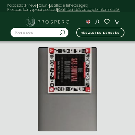
Kapcsolat
Hírlevél
Rólunk
Szállítási lehetőségek
Prospero könyvpiaci podcast
PROSPERO
RÉSZLETES KERESÉS