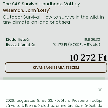
The SAS Survival Handbook. Vol.1
by
Wiseman, John 'Lofty'
;
Minden készletes könyv
Képregény, manga
Krasznahorkai László könyvek
Művészetek
Számítástechnika, információs technológia
Outdoor Survival. How to survive in the wild, in
Képregény, manga
Krimi, bűnügyi, thriller
Kertész Imre könyvek angolul és németül
Család, gyermeknevelés, egészség
Gazdaság, üzlet
any climate, on land or at sea
Krimi, bűnügyi, thriller
Fantasy
Esterházy Péter könyvek
Nyelvkönyvek, szótárak
Mérnöki tudományok
Fantasy
Irodalom
Szabó Magda könyvek angolul és németül
Hobbi, szabadidő
Humán tudományok
Kiadói listaár
EUR 26.30
10 272 Ft (9 783 Ft + 5% áfa)
Romantika
Romantika
David Szalay könyvek
Ezotéria
Orvostudomány, állatorvostudomány és gyógyszerészet
10 272 Ft
Jujutsu Kaisen manga sorozat
Tóth Krisztina könyvek angolul és németül
Sport, játék
Természettudományok
One Piece manga
Nádas Péter könyvek angolul és németül
Utazás
Általános kézikönyvek, enciklopédiák
KÍVÁNSÁGLISTÁRA TESZEM
Vagabond manga
Bessel van der Kolk könyvek
Vallás
BESZEREZHETŐSÉG
Ana Huang könyvek
Dian Fossey könyvek
Társadalomtudományok
×
Trónok harca könyvek
Tankönyv, segédkönyv
A kiadónál véglegesen elfogyott, nem rendelhető.
Érdemes újra keresni a címmel, hátha van újabb
Stephen King könyvek
Richard Dawkins könyvek
2026. augusztus 8. és 23. között a Prospero irodája
kiadás.
zárva tart. Ezen idő alatt az online áruház működik, de