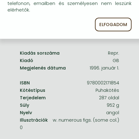
Frieren manga
telefonon, emailben és személyesen nem leszünk
elérhetők.
Bleach manga
One-Punch Man manga
ELFOGADOM
A termék adatai:
Kiadás sorszáma
Repr.
Kiadó
GB
Megjelenés dátuma
1996. január 1.
ISBN
9780002171854
Kötéstípus
Puhakötés
Terjedelem
287 oldal
Súly
952 g
Nyelv
angol
Illusztrációk
w. numerous figs. (some col.)
0