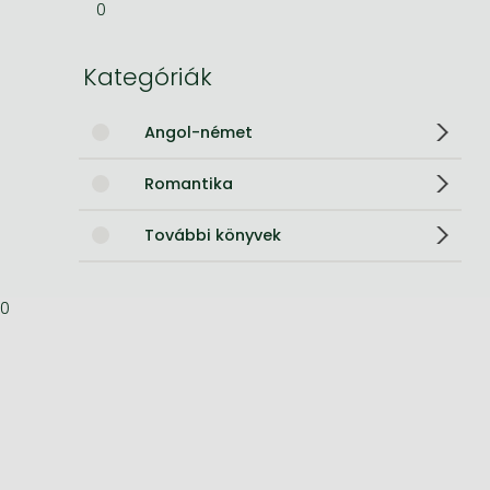
0
Bleach manga
Kategóriák
One-Punch Man manga
Angol-német
Romantika
További könyvek
0