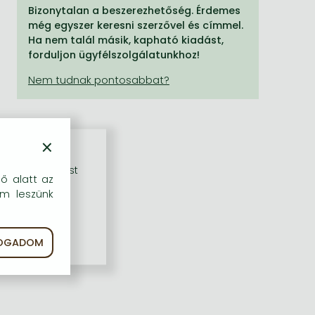
Bizonytalan a beszerezhetőség. Érdemes
még egyszer keresni szerzővel és címmel.
Ha nem talál másik, kapható kiadást,
forduljon ügyfélszolgálatunkhoz!
×
rű szolgáltatást
dő alatt az
em leszünk
FOGADOM