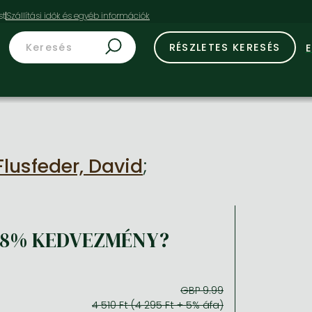
st
RÉSZLETES KERESÉS
Flusfeder, David
;
18% KEDVEZMÉNY?
GBP 9.99
4 510 Ft (4 295 Ft + 5% áfa)