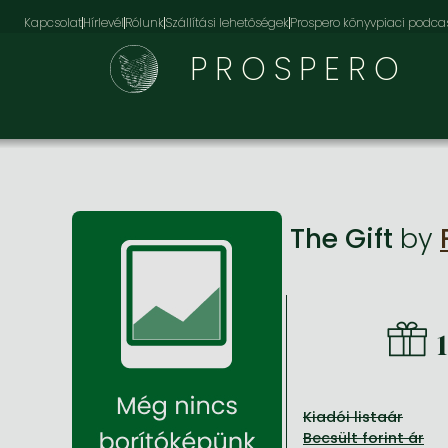
Kapcsolat
Hírlevél
Rólunk
Szállítási lehetőségek
Prospero könyvpiaci podca
PROSPERO
The Gift
by
Kiadói listaár