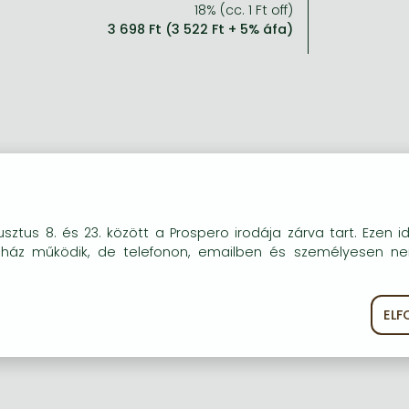
18% (cc. 1 Ft off)
3 698 Ft (3 522 Ft + 5% áfa)
okie-kat (sütiket) használunk, melyek célja, hogy teljesebb kö
sztus 8. és 23. között a Prospero irodája zárva tart. Ezen i
óink részére.
uház működik, de telefonon, emailben és személyesen n
EL
ékoztató
Süti szabályzat