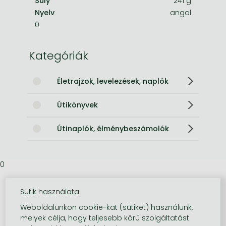
Súly
241 g
Nyelv
angol
0
Kategóriák
Életrajzok, levelezések, naplók
Útikönyvek
Útinaplók, élménybeszámolók
0
Sütik használata
Weboldalunkon cookie-kat (sütiket) használunk,
melyek célja, hogy teljesebb körű szolgáltatást