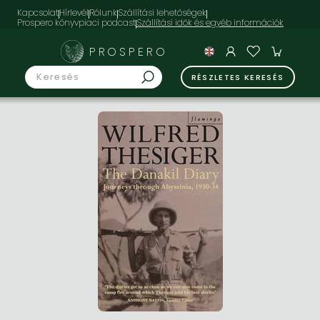
Kapcsolat
Hírlevél
Rólunk
Szállítási lehetőségek
Prospero könyvpiaci podcast
PROSPERO
RÉSZLETES KERESÉS