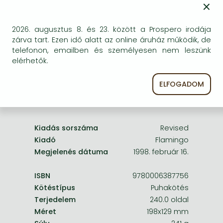
×
Frieren manga
egyszer keresni szerzővel és címmel. Ha nem talál
másik, kapható kiadást, forduljon
Bleach manga
2026. augusztus 8. és 23. között a Prospero irodája
ügyfélszolgálatunkhoz!
One-Punch Man manga
zárva tart. Ezen idő alatt az online áruház működik, de
telefonon, emailben és személyesen nem leszünk
elérhetők.
ELFOGADOM
A termék adatai:
Kiadás sorszáma
Revised
Kiadó
Flamingo
Megjelenés dátuma
1998. február 16.
ISBN
9780006387756
Kötéstípus
Puhakötés
Terjedelem
240.0 oldal
Méret
198x129 mm