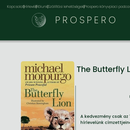
Kapcsolat
Hírlevél
Rólunk
Szállítási lehetőségek
Prospero könyvpiaci podca
PROSPERO
The Butterfly 
A kedvezmény csak az '
hírlevelünk címzettjein