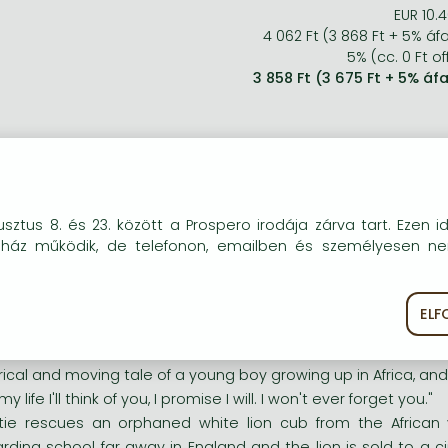
EUR 10.
4 062 Ft (3 868 Ft + 5% áf
5% (cc. 0 Ft of
3 858 Ft (3 675 Ft + 5% áf
vid leírás:
okie-kat (sütiket) használunk, melyek célja, hogy teljesebb kö
sztus 8. és 23. között a Prospero irodája zárva tart. Ezen i
óink részére.
USTRATED BY CHRISTIAN BIRMINGHAM.
uház működik, de telefonon, emailben és személyesen n
yrical and moving tale of a young boy growing up in Africa, and h
sszú leírás:
EL
ékoztató
Süti szabályzat
USTRATED BY CHRISTIAN BIRMINGHAM.
yrical and moving tale of a young boy growing up in Africa, and h
 my life I'll think of you, I promise I will. I won't ever forget you."
tie rescues an orphaned white lion cub from the African v
rding school far away in England and the lion is sold to a c