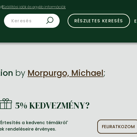
st
RÉSZLETES KERESÉS
Lion
by
Morpurgo, Michael
;
5% KEDVEZMÉNY?
Értesítés a kedvenc témákról'
FELIRATKOZOM
ek rendeléseire érvényes.