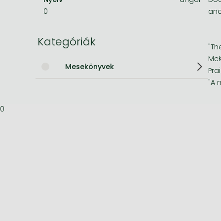
0
ano
Bleach manga
One-Punch Man manga
Kategóriák
"Th
McK
Mesekönyvek
Pra
"A 
0