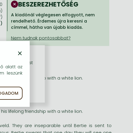
BESZEREZHETŐSÉG
40
a)
A kiadónál véglegesen elfogyott, nem
f)
rendelhető. Érdemes újra keresni a
a)
címmel, hátha van újabb kiadás.
×
rű szolgáltatást
dő alatt az
em leszünk
is lifelong friendship with a white lion.
FOGADOM
is lifelong friendship with a white lion.
eld. They are inseparable until Bertie is sent to
ircus. Bertie swears that one day they will see one