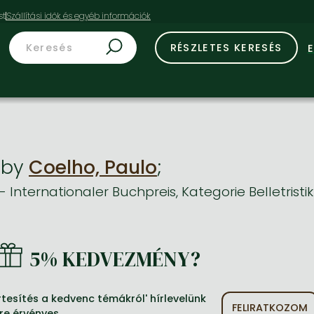
st
RÉSZLETES KERESÉS
t
by
Coelho, Paulo
;
- Internationaler Buchpreis, Kategorie Belletristi
5% KEDVEZMÉNY?
tesítés a kedvenc témákról' hírlevelünk
FELIRATKOZOM
re érvényes.