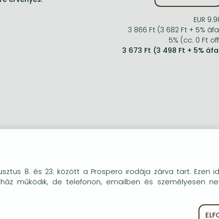
EUR 9.9
3 866 Ft (3 682 Ft + 5% áfa
5% (cc. 0 Ft off
3 673 Ft (3 498 Ft + 5% áfa
vid leírás:
okie-kat (sütiket) használunk, melyek célja, hogy teljesebb kö
sztus 8. és 23. között a Prospero irodája zárva tart. Ezen i
óink részére.
ry few decades a book is published that changes the lives of 
uház működik, de telefonon, emailben és személyesen n
le about learning to listen to your heart, read the omens st
eams.
EL
ékoztató
Süti szabályzat