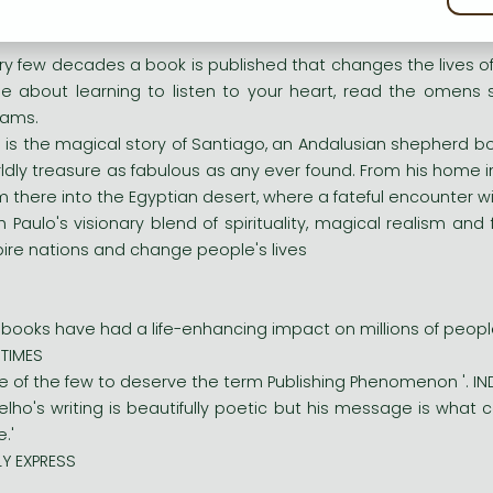
sszú leírás:
ry few decades a book is published that changes the lives of 
le about learning to listen to your heart, read the omens st
eams.
s is the magical story of Santiago, an Andalusian shepherd bo
ldly treasure as fabulous as any ever found. From his home i
m there into the Egyptian desert, where a fateful encounter w
h Paulo's visionary blend of spirituality, magical realism and
pire nations and change people's lives
s books have had a life-enhancing impact on millions of people
 TIMES
e of the few to deserve the term Publishing Phenomenon '. 
elho's writing is beautifully poetic but his message is what
.'
LY EXPRESS