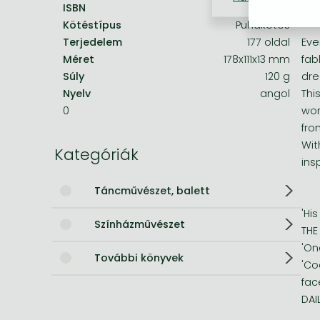
ISBN
9780007155668
Ho
Kötéstípus
Puhakötés
Bleach manga
Terjedelem
177 oldal
Eve
One-Punch Man manga
Méret
178x111x13 mm
fab
Súly
120 g
dr
Nyelv
angol
Thi
0
wor
fro
Wit
Kategóriák
ins
Táncművészet, balett
'Hi
Színházművészet
THE
'On
További könyvek
'Co
face
DAI