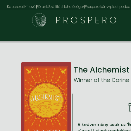
Kapcsolat
Hírlevél
Rólunk
Szállítási lehetőségek
Prospero könyvpiaci podca
PROSPERO
The Alchemis
Winner of the Corine 
A kedvezmény csak az 'Ér
címzettjeinek rendelései