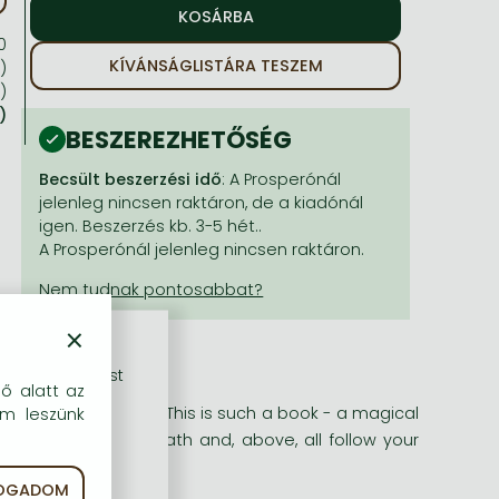
0
KÍVÁNSÁGLISTÁRA TESZEM
)
)
)
BESZEREZHETŐSÉG
Becsült beszerzési idő
: A Prosperónál
jelenleg nincsen raktáron, de a kiadónál
igen. Beszerzés kb. 3-5 hét..
A Prosperónál jelenleg nincsen raktáron.
×
rű szolgáltatást
dő alatt az
its readers forever. This is such a book - a magical
em leszünk
rewn along life's path and, above, all follow your
FOGADOM