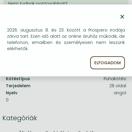
Frieren manga
Bleach manga
×
One-Punch Man manga
2026. augusztus 8. és 23. között a Prospero irodája
A termék adatai:
zárva tart. Ezen idő alatt az online áruház működik, de
telefonon, emailben és személyesen nem leszünk
elérhetők.
Kiadó
CAB International
Megjelenés dátuma
1981. január 1.
ELFOGADOM
ISBN
9780000000774
Kötéstípus
Puhakötés
Terjedelem
28 oldal
Nyelv
angol
0
Kategóriák