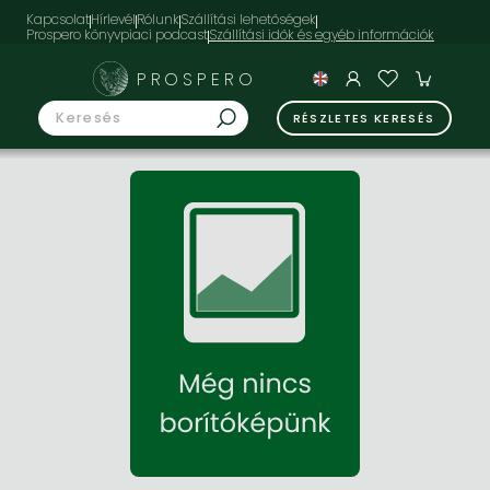
Kapcsolat
Hírlevél
Rólunk
Szállítási lehetőségek
Prospero könyvpiaci podcast
PROSPERO
RÉSZLETES KERESÉS