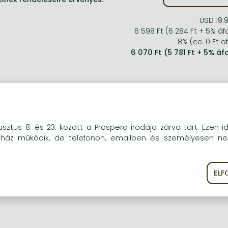
USD 19.
6 598 Ft (6 284 Ft + 5% áf
8% (cc. 0 Ft of
6 070 Ft (5 781 Ft + 5% áf
okie-kat (sütiket) használunk, melyek célja, hogy teljesebb kö
sztus 8. és 23. között a Prospero irodája zárva tart. Ezen i
óink részére.
uház működik, de telefonon, emailben és személyesen n
EL
ékoztató
Süti szabályzat