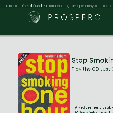
Kapcsolat
Hírlevél
Rólunk
Szállítási lehetőségek
Prospero könyvpiaci podca
PROSPERO
Stop Smoki
Play the CD Just
A kedvezmény csak a
hírlevelünk címzettj