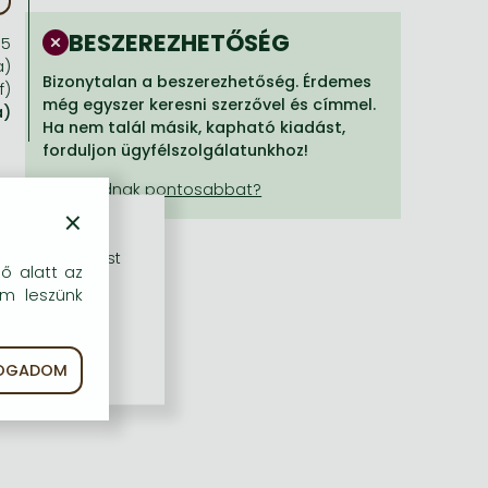
BESZEREZHETŐSÉG
95
a)
Bizonytalan a beszerezhetőség. Érdemes
f)
még egyszer keresni szerzővel és címmel.
a)
Ha nem talál másik, kapható kiadást,
forduljon ügyfélszolgálatunkhoz!
×
rű szolgáltatást
dő alatt az
em leszünk
FOGADOM