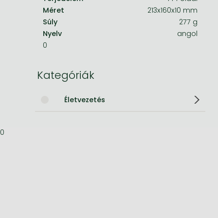
Méret
213x160x10 mm
Bleach manga
Súly
277 g
Nyelv
angol
One-Punch Man manga
0
Kategóriák
Életvezetés
0