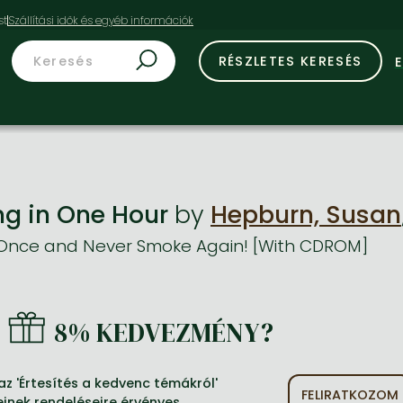
st
RÉSZLETES KERESÉS
ng in One Hour
by
Hepburn, Susan
 Once and Never Smoke Again! [With CDROM]
8% KEDVEZMÉNY?
z 'Értesítés a kedvenc témákról'
FELIRATKOZOM
einek rendeléseire érvényes.