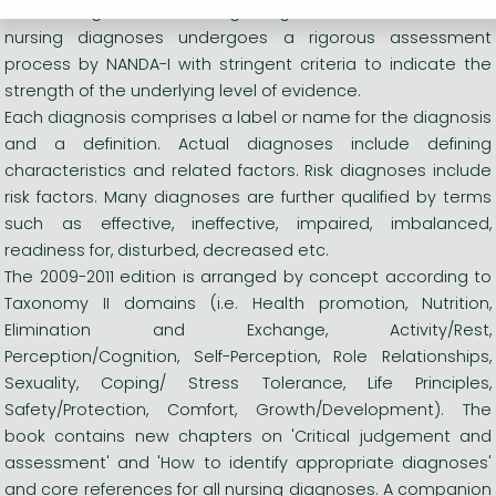
definitive guide to nursing diagnoses worldwide. Each
nursing diagnoses undergoes a rigorous assessment
process by NANDA-I with stringent criteria to indicate the
strength of the underlying level of evidence.
Each diagnosis comprises a label or name for the diagnosis
and a definition. Actual diagnoses include defining
characteristics and related factors. Risk diagnoses include
risk factors. Many diagnoses are further qualified by terms
such as effective, ineffective, impaired, imbalanced,
readiness for, disturbed, decreased etc.
The 2009-2011 edition is arranged by concept according to
Taxonomy II domains (i.e. Health promotion, Nutrition,
Elimination and Exchange, Activity/Rest,
Perception/Cognition, Self-Perception, Role Relationships,
Sexuality, Coping/ Stress Tolerance, Life Principles,
Safety/Protection, Comfort, Growth/Development). The
book contains new chapters on 'Critical judgement and
assessment' and 'How to identify appropriate diagnoses'
and core references for all nursing diagnoses. A companion