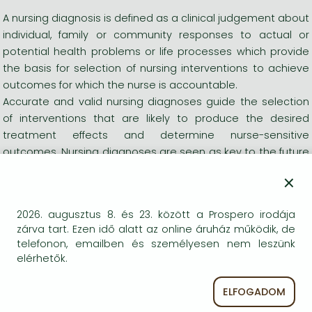
A nursing diagnosis is defined as a clinical judgement about
individual, family or community responses to actual or
potential health problems or life processes which provide
the basis for selection of nursing interventions to achieve
outcomes for which the nurse is accountable.
Accurate and valid nursing diagnoses guide the selection
of interventions that are likely to produce the desired
treatment effects and determine nurse-sensitive
outcomes. Nursing diagnoses are seen as key to the future
of evidence-based, professionally-led nursing care - and to
×
more effectively meeting the need of patients and
ensuring patient safety. In an era of increasing electronic
2026. augusztus 8. és 23. között a Prospero irodája
patient health records standardized nursing terminologies
zárva tart. Ezen idő alatt az online áruház működik, de
such as NANDA, NIC and NOC provide a means of collecting
telefonon, emailben és személyesen nem leszünk
nursing data that are systematically analyzed within and
elérhetők.
across healthcare organizations and provide essential
data for cost/benefit analysis and clinical audit.
ELFOGADOM
'Nursing Diagnoses: Definitions and Classification' is the