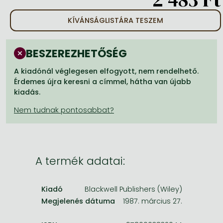
Frieren manga
KÍVÁNSÁGLISTÁRA TESZEM
Bleach manga
One-Punch Man manga
BESZEREZHETŐSÉG
A kiadónál véglegesen elfogyott, nem rendelhető.
Érdemes újra keresni a címmel, hátha van újabb
kiadás.
A termék adatai:
Kiadó
Blackwell Publishers (Wiley)
Megjelenés dátuma
1987. március 27.