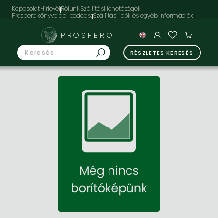
Kapcsolat
Hírlevél
Rólunk
Szállítási lehetőségek
Prospero könyvpiaci podcast
PROSPERO
RÉSZLETES KERESÉS