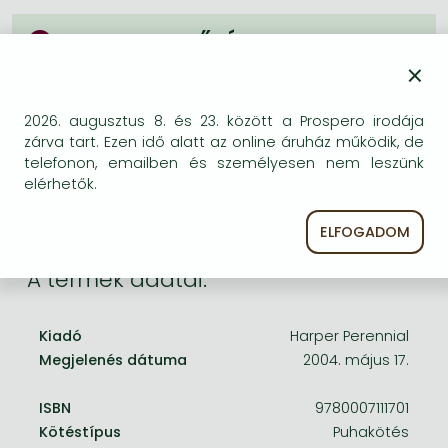
Frieren manga
BESZEREZHETŐSÉG
Bleach manga
×
Bizonytalan a beszerezhetőség. Érdemes még
One-Punch Man manga
egyszer keresni szerzővel és címmel. Ha nem talál
másik, kapható kiadást, forduljon
2026. augusztus 8. és 23. között a Prospero irodája
ügyfélszolgálatunkhoz!
zárva tart. Ezen idő alatt az online áruház működik, de
telefonon, emailben és személyesen nem leszünk
elérhetők.
ELFOGADOM
A termék adatai:
Kiadó
Harper Perennial
Megjelenés dátuma
2004. május 17.
ISBN
9780007111701
Kötéstípus
Puhakötés