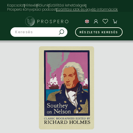
Kapcsolat
Hírlevél
Rólunk
Szállítási lehetőségek
Prospero könyvpiaci podcast
PROSPERO
RÉSZLETES KERESÉS