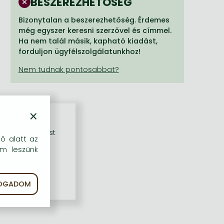
BESZEREZHETŐSÉG
Bizonytalan a beszerezhetőség. Érdemes
még egyszer keresni szerzővel és címmel.
Ha nem talál másik, kapható kiadást,
forduljon ügyfélszolgálatunkhoz!
×
rű szolgáltatást
dő alatt az
em leszünk
FOGADOM