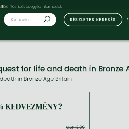
st
RÉSZLETES KERESÉS
uest for life and death in Bronze 
 death in Bronze Age Britain
% KEDVEZMÉNY?
GBP 12.99