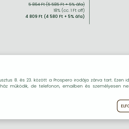
5 864 Ft (5 585 Ft + 5% áfa)
18% (cc. 1 Ft off)
4 809 Ft (4 580 Ft + 5% áfa)
okie-kat (sütiket) használunk, melyek célja, hogy teljesebb kö
sztus 8. és 23. között a Prospero irodája zárva tart. Ezen i
óink részére.
uház működik, de telefonon, emailben és személyesen n
EL
ékoztató
Süti szabályzat