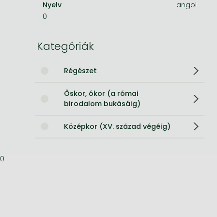
Nyelv
angol
0
Bleach manga
One-Punch Man manga
Kategóriák
Régészet
Őskor, ókor (a római
birodalom bukásáig)
Középkor (XV. század végéig)
0