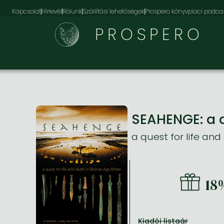
Kapcsolat
Hírlevél
Rólunk
Szállítási lehetőségek
Prospero könyvpiaci podca
PROSPERO
SEAHENGE: a q
a quest for life and
18
Kiadói listaár