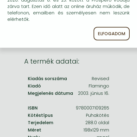
Frieren manga
egyszer keresni szerzővel és címmel. Ha nem talál
zárva tart. Ezen idő alatt az online áruház működik, de
másik, kapható kiadást, forduljon
telefonon, emailben és személyesen nem leszünk
Bleach manga
ügyfélszolgálatunkhoz!
elérhetők.
One-Punch Man manga
ELFOGADOM
A termék adatai:
Kiadás sorszáma
Revised
Kiadó
Flamingo
Megjelenés dátuma
2003. június 16.
ISBN
9780007109265
Kötéstípus
Puhakötés
Terjedelem
288.0 oldal
Méret
198x129 mm