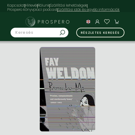
Kapcsolat
Hírlevél
Rólunk
Szállítási lehetőségek
Prospero könyvpiaci podcast
PROSPERO
RÉSZLETES KERESÉS