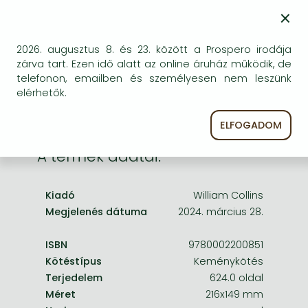
Frieren manga
×
Bizonytalan a beszerezhetőség. Érdemes még
Bleach manga
egyszer keresni szerzővel és címmel. Ha nem talál
másik, kapható kiadást, forduljon
2026. augusztus 8. és 23. között a Prospero irodája
One-Punch Man manga
ügyfélszolgálatunkhoz!
zárva tart. Ezen idő alatt az online áruház működik, de
telefonon, emailben és személyesen nem leszünk
elérhetők.
ELFOGADOM
A termék adatai:
Kiadó
William Collins
Megjelenés dátuma
2024. március 28.
ISBN
9780002200851
Kötéstípus
Keménykötés
Terjedelem
624.0 oldal
Méret
216x149 mm