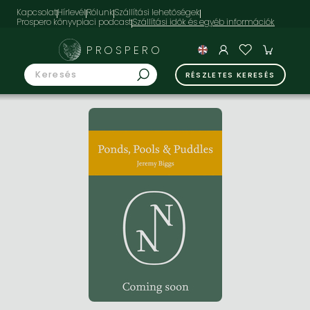
Kapcsolat
Hírlevél
Rólunk
Szállítási lehetőségek
Prospero könyvpiaci podcast
PROSPERO
RÉSZLETES KERESÉS