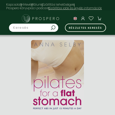
Kapcsolat
Hírlevél
Rólunk
Szállítási lehetőségek
Prospero könyvpiaci podcast
PROSPERO
RÉSZLETES KERESÉS