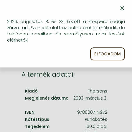
Frieren manga
BESZEREZHETŐSÉG
×
Bleach manga
Bizonytalan a beszerezhetőség. Érdemes még
egyszer keresni szerzővel és címmel. Ha nem talál
2026. augusztus 8. és 23. között a Prospero irodája
One-Punch Man manga
másik, kapható kiadást, forduljon
zárva tart. Ezen idő alatt az online áruház működik, de
ügyfélszolgálatunkhoz!
telefonon, emailben és személyesen nem leszünk
elérhetők.
ELFOGADOM
A termék adatai:
Kiadó
Thorsons
Megjelenés dátuma
2003. március 3.
ISBN
9780007141272
Kötéstípus
Puhakötés
Terjedelem
160.0 oldal