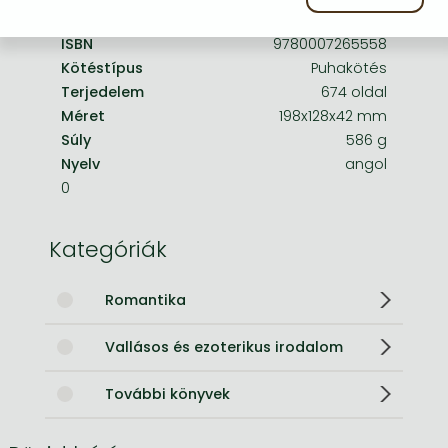
ISBN
9780007265558
Kötéstípus
Puhakötés
Terjedelem
674 oldal
Méret
198x128x42 mm
Súly
586 g
Nyelv
angol
0
Kategóriák
Romantika
Vallásos és ezoterikus irodalom
További könyvek