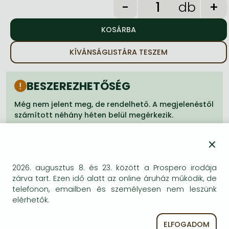
Frieren manga
db
Bleach manga
One-Punch Man manga
KÍVÁNSÁGLISTÁRA TESZEM
BESZEREZHETŐSÉG
Még nem jelent meg, de rendelhető. A megjelenéstől
számított néhány héten belül megérkezik.
×
2026. augusztus 8. és 23. között a Prospero irodája
zárva tart. Ezen idő alatt az online áruház működik, de
A termék adatai:
telefonon, emailben és személyesen nem leszünk
elérhetők.
Kiadó
HarperCollins
ELFOGADOM
Megjelenés dátuma
2010. március 18.