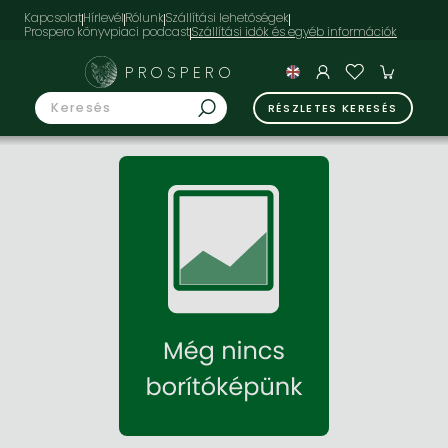
Kapcsolat
Hírlevél
Rólunk
Szállítási lehetőségek
Prospero könyvpiaci podcast
PROSPERO
RÉSZLETES KERESÉS