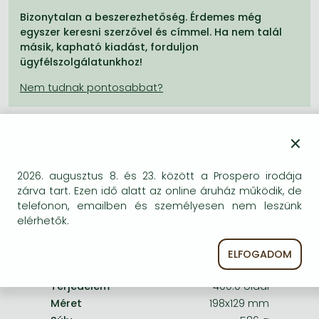
Frieren manga
Bizonytalan a beszerezhetőség. Érdemes még
Bleach manga
egyszer keresni szerzővel és címmel. Ha nem talál
másik, kapható kiadást, forduljon
One-Punch Man manga
ügyfélszolgálatunkhoz!
×
A termék adatai:
2026. augusztus 8. és 23. között a Prospero irodája
zárva tart. Ezen idő alatt az online áruház működik, de
Kiadó
HarperCollins
telefonon, emailben és személyesen nem leszünk
Megjelenés dátuma
2009. november 26.
elérhetők.
ISBN
9780007207497
ELFOGADOM
Kötéstípus
Puhakötés
Terjedelem
400.0 oldal
Méret
198x129 mm