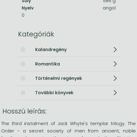
Súly
586 g
Nyelv
angol
0
Kategóriák
Kalandregény
Romantika
Történelmi regények
További könyvek
Hosszú leírás:
The third instalment of Jack Whyte's templar trilogy. The
Order - a secret society of men from ancient, noble