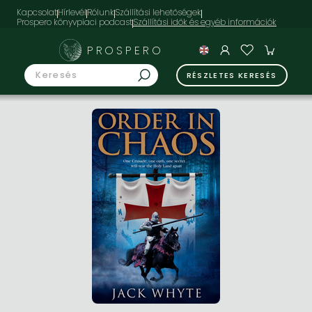
Kapcsolat
Hírlevél
Rólunk
Szállítási lehetőségek
Prospero könyvpiaci podcast
PROSPERO
RÉSZLETES KERESÉS