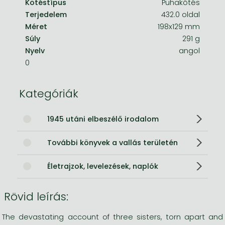
Kötéstípus
Puhakötés
Terjedelem
432.0 oldal
Méret
198x129 mm
Súly
291 g
Nyelv
angol
0
Kategóriák
1945 utáni elbeszélő irodalom
További könyvek a vallás területén
Életrajzok, levelezések, naplók
Rövid leírás:
The devastating account of three sisters, torn apart and