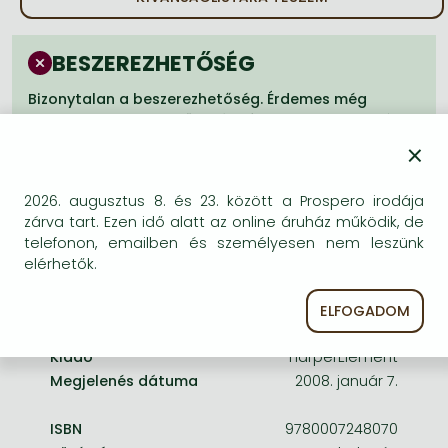
Frieren manga
Bleach manga
BESZEREZHETŐSÉG
One-Punch Man manga
Bizonytalan a beszerezhetőség. Érdemes még
egyszer keresni szerzővel és címmel. Ha nem talál
másik, kapható kiadást, forduljon
×
ügyfélszolgálatunkhoz!
2026. augusztus 8. és 23. között a Prospero irodája
zárva tart. Ezen idő alatt az online áruház működik, de
telefonon, emailben és személyesen nem leszünk
elérhetők.
A termék adatai:
ELFOGADOM
Kiadó
HarperElement
Megjelenés dátuma
2008. január 7.
ISBN
9780007248070