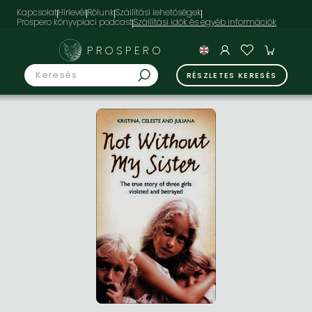
Kapcsolat
Hírlevél
Rólunk
Szállítási lehetőségek
Prospero könyvpiaci podcast
PROSPERO
RÉSZLETES KERESÉS