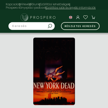
Kapcsolat
Hírlevél
Rólunk
Szállítási lehetőségek
Prospero könyvpiaci podcast
PROSPERO
RÉSZLETES KERESÉS