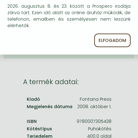
Frieren manga
2026. augusztus 8. és 23. között a Prospero irodája
zárva tart. Ezen idő alatt az online áruház működik, de
Bleach manga
BESZEREZHETŐSÉG
telefonon, emailben és személyesen nem leszünk
One-Punch Man manga
elérhetők.
Megrendelésre a kiadó utánnyomja a könyvet.
Rendelhető, de a szokásosnál kicsit lassabban
érkezik meg.
ELFOGADOM
A termék adatai:
Kiadó
Fontana Press
Megjelenés dátuma
2008. október 1.
ISBN
9780007305438
Kötéstípus
Puhakötés
Terjedelem
400.0 oldal