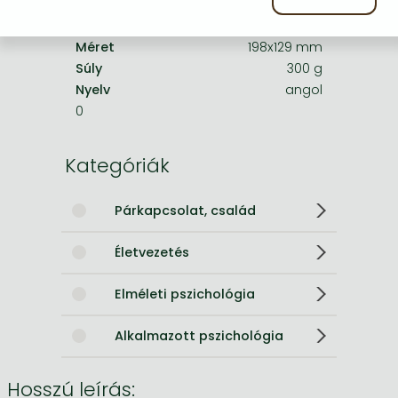
Kötéstípus
Puhakötés
Terjedelem
336.0 oldal
Méret
198x129 mm
Súly
300 g
Nyelv
angol
0
Kategóriák
Párkapcsolat, család
Életvezetés
Elméleti pszichológia
Alkalmazott pszichológia
Hosszú leírás: