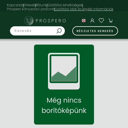
Kapcsolat
Hírlevél
Rólunk
Szállítási lehetőségek
Prospero könyvpiaci podcast
PROSPERO
RÉSZLETES KERESÉS