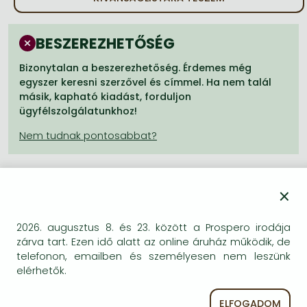
Frieren manga
Bleach manga
BESZEREZHETŐSÉG
One-Punch Man manga
Bizonytalan a beszerezhetőség. Érdemes még
egyszer keresni szerzővel és címmel. Ha nem talál
másik, kapható kiadást, forduljon
ügyfélszolgálatunkhoz!
×
A termék adatai:
2026. augusztus 8. és 23. között a Prospero irodája
zárva tart. Ezen idő alatt az online áruház működik, de
Kiadó
Collins
telefonon, emailben és személyesen nem leszünk
Megjelenés dátuma
2011. március 18.
elérhetők.
ISBN
9780007362790
ELFOGADOM