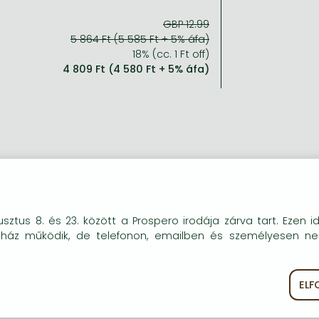
GBP 12.99
5 864 Ft (5 585 Ft + 5% áfa)
18% (cc. 1 Ft off)
4 809 Ft (4 580 Ft + 5% áfa)
okie-kat (sütiket) használunk, melyek célja, hogy teljesebb kö
sztus 8. és 23. között a Prospero irodája zárva tart. Ezen i
óink részére.
uház működik, de telefonon, emailben és személyesen n
EL
ékoztató
Süti szabályzat