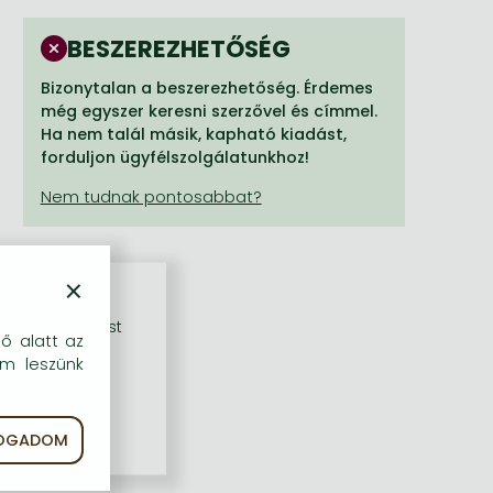
BESZEREZHETŐSÉG
Bizonytalan a beszerezhetőség. Érdemes
még egyszer keresni szerzővel és címmel.
Ha nem talál másik, kapható kiadást,
forduljon ügyfélszolgálatunkhoz!
×
rű szolgáltatást
dő alatt az
em leszünk
FOGADOM