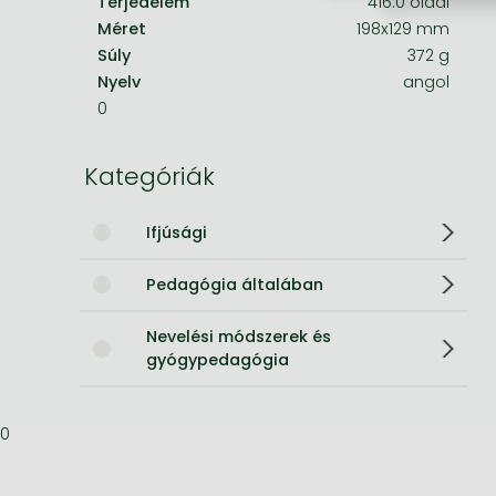
Terjedelem
416.0 oldal
Méret
198x129 mm
Bleach manga
Súly
372 g
One-Punch Man manga
Nyelv
angol
0
Kategóriák
Ifjúsági
Pedagógia általában
Nevelési módszerek és
gyógypedagógia
0