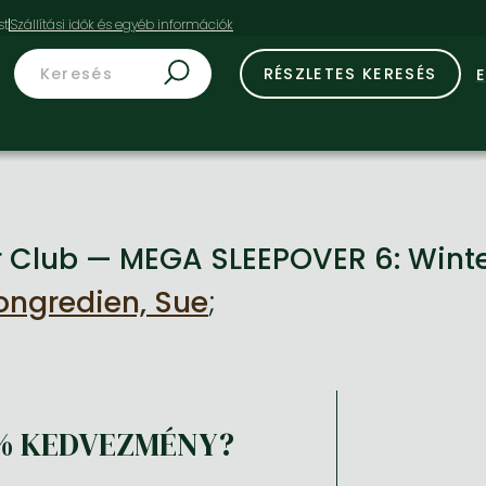
st
RÉSZLETES KERESÉS
r Club — MEGA SLEEPOVER 6: Winte
ngredien, Sue
;
% KEDVEZMÉNY?