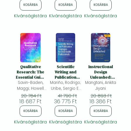
KOSÁRBA
KOSÁRBA
KOSÁRBA
Kívánságlistára
Kívánságlistára
Kívánságlistára
Qualitative
Scientific
Instructional
Research: The
Writing and
Design
Essential Guide
Publication
Unleashed:
to Theory and
Savin-Baden,
Mariño, Rodrigo;
Strategies for
Mangtani, Ankita
Unlocking
Practice
Oral Health
Professional
Maggi; Howell
Uribe, Sergio E.;
Jiyani
Professionals
Learning
Major, Claire;
Villavicencio-
20 764 Ft
41 790 Ft
20 893 Ft
Potential with
18 687 Ft
36 775 Ft
Caparó,
18 386 Ft
UX, Agile and AI
Ebingen
Methods
KOSÁRBA
KOSÁRBA
KOSÁRBA
Kívánságlistára
Kívánságlistára
Kívánságlistára