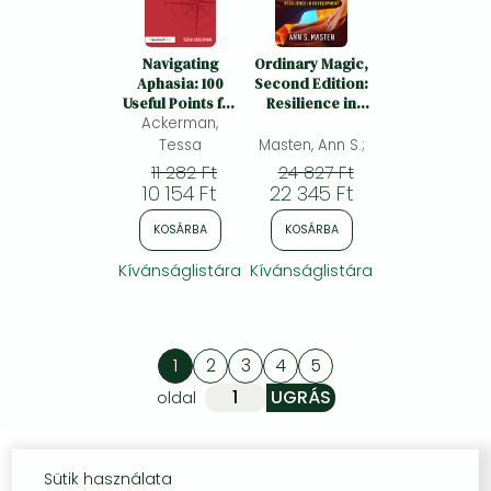
Navigating
Ordinary Magic,
Aphasia: 100
Second Edition:
Useful Points for
Resilience in
Speech and
Ackerman,
Development
Language
Tessa
Masten, Ann S.;
Therapists
11 282 Ft
24 827 Ft
10 154 Ft
22 345 Ft
KOSÁRBA
KOSÁRBA
Kívánságlistára
Kívánságlistára
1
2
3
4
5
oldal
Sütik használata