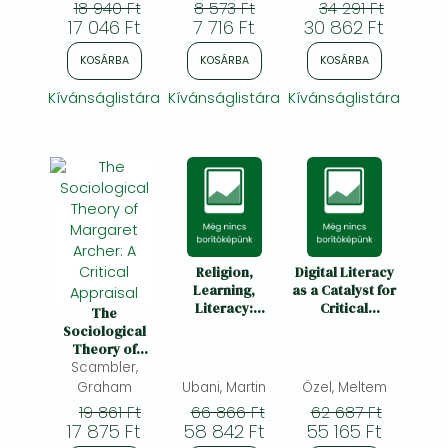
18 940 Ft
8 573 Ft
34 291 Ft
Learning in the
Effective
17 046 Ft
7 716 Ft
30 862 Ft
Digital Era
Learning
KOSÁRBA
KOSÁRBA
KOSÁRBA
Kívánságlistára
Kívánságlistára
Kívánságlistára
Religion,
Digital Literacy
Learning,
as a Catalyst for
Literacy:
Critical
The
Theories and
Thinking: From
Sociological
Concepts for
Media to
Theory of
Twenty-First
Artificial
Scambler,
Margaret
Century Public
Intelligence
Archer: A
Graham
Ubani, Martin
Özel, Meltem
Education
Critical
19 861 Ft
66 866 Ft
62 687 Ft
Appraisal
17 875 Ft
58 842 Ft
55 165 Ft