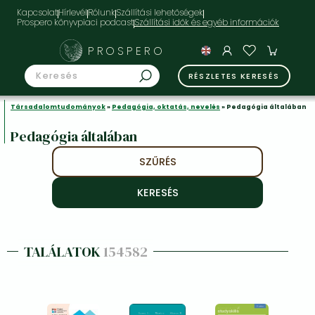
Kapcsolat
Hírlevél
Rólunk
Szállítási lehetőségek
Prospero könyvpiaci podcast
PROSPERO
RÉSZLETES KERESÉS
Társadalomtudományok
»
Pedagógia, oktatás, nevelés
» Pedagógia általában
Pedagógia általában
SZŰRÉS
TALÁLATOK
154582