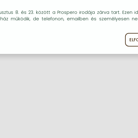
okie-kat (sütiket) használunk, melyek célja, hogy teljesebb kö
sztus 8. és 23. között a Prospero irodája zárva tart. Ezen i
óink részére.
uház működik, de telefonon, emailben és személyesen n
Regisztráció
Elfelejtett jelszó
EL
ékoztató
Süti szabályzat