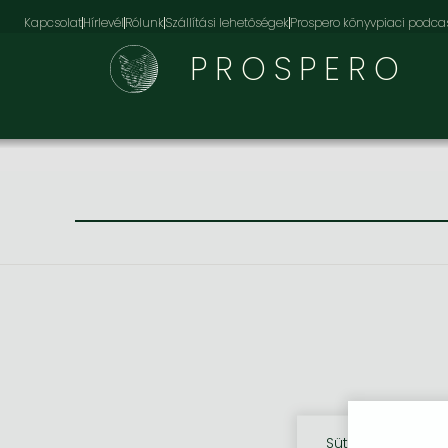
Kapcsolat
Hírlevél
Rólunk
Szállítási lehetőségek
Prospero könyvpiaci podca
PROSPERO
Sütik használata