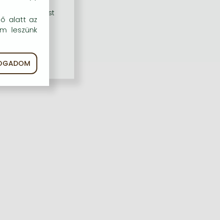
rű szolgáltatást
dő alatt az
em leszünk
FOGADOM