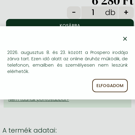
6 280 Ft
Frieren manga
db
Bleach manga
One-Punch Man manga
×
KÍVÁNSÁGLISTÁRA TESZEM
2026. augusztus 8. és 23. között a Prospero irodája
BESZEREZHETŐSÉG
zárva tart. Ezen idő alatt az online áruház működik, de
telefonon, emailben és személyesen nem leszünk
Becsült beszerzési idő
: A Prosperónál jelenleg
elérhetők.
nincsen raktáron, de a kiadónál igen. Beszerzés kb. 3-
6 hét..
ELFOGADOM
A Prosperónál jelenleg nincsen raktáron.
A termék adatai: