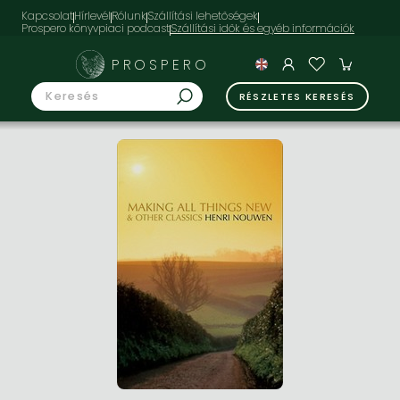
Kapcsolat
Hírlevél
Rólunk
Szállítási lehetőségek
Prospero könyvpiaci podcast
PROSPERO
RÉSZLETES KERESÉS