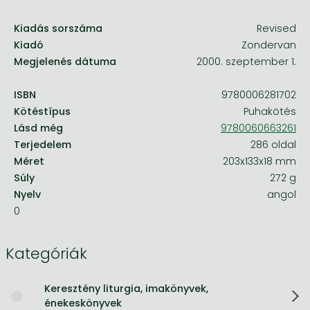
Kiadás sorszáma
Revised
Kiadó
Zondervan
Megjelenés dátuma
2000. szeptember 1.
ISBN
9780006281702
Kötéstípus
Puhakötés
Lásd még
9780060663261
Terjedelem
286 oldal
Méret
203x133x18 mm
Súly
272 g
Nyelv
angol
0
Kategóriák
Keresztény liturgia, imakönyvek,
énekeskönyvek