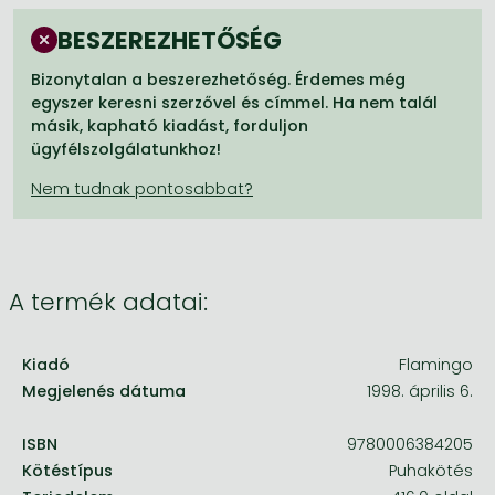
Frieren manga
BESZEREZHETŐSÉG
Bleach manga
Bizonytalan a beszerezhetőség. Érdemes még
One-Punch Man manga
egyszer keresni szerzővel és címmel. Ha nem talál
másik, kapható kiadást, forduljon
ügyfélszolgálatunkhoz!
A termék adatai:
Kiadó
Flamingo
Megjelenés dátuma
1998. április 6.
ISBN
9780006384205
Kötéstípus
Puhakötés