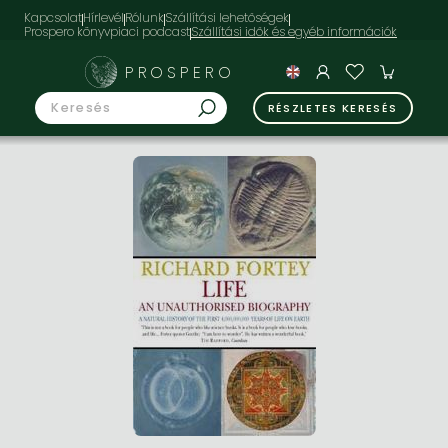
Kapcsolat
Hírlevél
Rólunk
Szállítási lehetőségek
Prospero könyvpiaci podcast
PROSPERO
RÉSZLETES KERESÉS