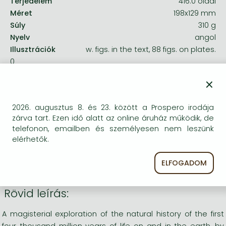
Terjedelem
416.0 oldal
Méret
198x129 mm
Súly
310 g
Nyelv
angol
Illusztrációk
w. figs. in the text, 88 figs. on plates.
0
×
Kategóriák
2026. augusztus 8. és 23. között a Prospero irodája
zárva tart. Ezen idő alatt az online áruház működik, de
A természettudományok általános
telefonon, emailben és személyesen nem leszünk
kérdései, tudománytörténet,
elérhetők.
tudományfilozófia
Paleontológia
ELFOGADOM
Rövid leírás:
A magisterial exploration of the natural history of the first
four thousand million years of life on and in the earth, by