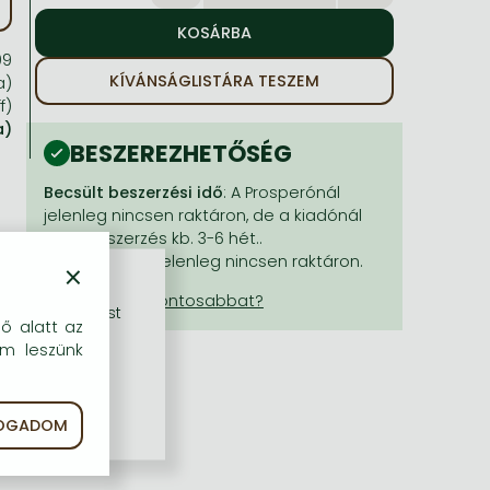
99
KÍVÁNSÁGLISTÁRA TESZEM
a)
f)
a)
BESZEREZHETŐSÉG
Becsült beszerzési idő
: A Prosperónál
jelenleg nincsen raktáron, de a kiadónál
igen. Beszerzés kb. 3-6 hét..
A Prosperónál jelenleg nincsen raktáron.
×
rű szolgáltatást
dő alatt az
em leszünk
FOGADOM