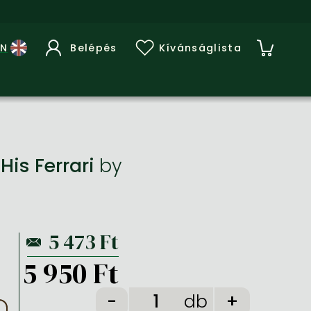
Belépés
Kívánságlista
is Ferrari
by
5 950 Ft
db