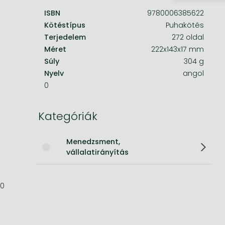
ISBN
9780006385622
Bleach manga
Kötéstípus
Puhakötés
One-Punch Man manga
Terjedelem
272 oldal
Méret
222x143x17 mm
Súly
304 g
Nyelv
angol
0
Kategóriák
Menedzsment,
vállalatirányítás
0