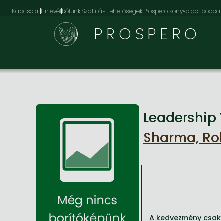
Kapcsolat
Hírlevél
Rólunk
Szállítási lehetőségek
Prospero könyvpiaci podca
PROSPERO
Leadership
Sharma, Ro
A kedvezmény csak 