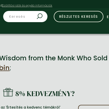
st
RÉSZLETES KERESÉS
 Wisdom from the Monk Who Sold H
bin
;
8% KEDVEZMÉNY?
az 'Értesítés a kedvenc témákról'