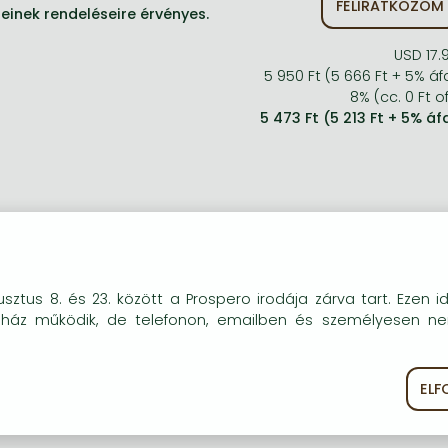
FELIRATKOZOM
jeinek rendeléseire érvényes.
USD 17.
5 950 Ft (5 666 Ft + 5% áf
8% (cc. 0 Ft of
5 473 Ft (5 213 Ft + 5% áf
okie-kat (sütiket) használunk, melyek célja, hogy teljesebb kö
sztus 8. és 23. között a Prospero irodája zárva tart. Ezen i
óink részére.
uház működik, de telefonon, emailben és személyesen n
EL
ékoztató
Süti szabályzat