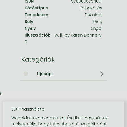
ISBN
9780006754091
Kötéstípus
Puhakötés
Terjedelem
124 oldal
Súly
108 g
Nyelv
angol
Illusztrációk
w. ill. by Karen Donnelly.
0
Kategóriák
Ifjúsági
0
Sütik használata
Weboldalunkon cookie-kat (sütiket) használunk,
melyek célja, hogy teljesebb körű szolgáltatást