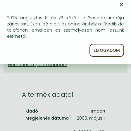
Frieren manga
×
KÍVÁNSÁGLISTÁRA TESZEM
Bleach manga
2026. augusztus 8. és 23. között a Prospero irodája
One-Punch Man manga
zárva tart. Ezen idő alatt az online áruház működik, de
BESZEREZHETŐSÉG
telefonon, emailben és személyesen nem leszünk
elérhetők.
A kiadónál véglegesen elfogyott, nem rendelhető.
Érdemes újra keresni a címmel, hátha van újabb
ELFOGADOM
kiadás.
A termék adatai:
Kiadó
Import
Megjelenés dátuma
2000. május 1.