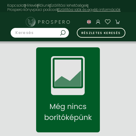
Kapcsolat
Hírlevél
Rólunk
Szállítási lehetőségek
Prospero könyvpiaci podcast
PROSPERO
RÉSZLETES KERESÉS