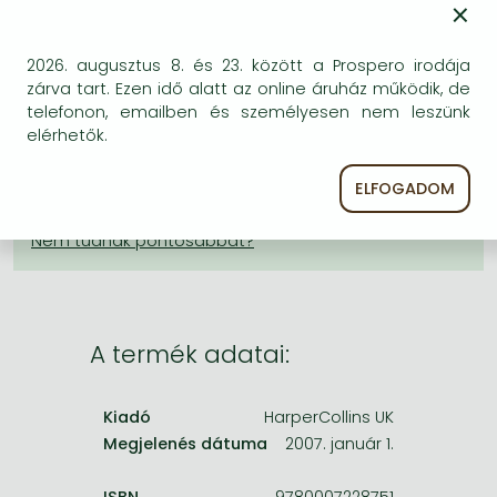
×
Frieren manga
KÍVÁNSÁGLISTÁRA TESZEM
Bleach manga
2026. augusztus 8. és 23. között a Prospero irodája
BESZEREZHETŐSÉG
One-Punch Man manga
zárva tart. Ezen idő alatt az online áruház működik, de
telefonon, emailben és személyesen nem leszünk
Bizonytalan a beszerezhetőség. Érdemes még
elérhetők.
egyszer keresni szerzővel és címmel. Ha nem talál
másik, kapható kiadást, forduljon
ELFOGADOM
ügyfélszolgálatunkhoz!
A termék adatai:
Kiadó
HarperCollins UK
Megjelenés dátuma
2007. január 1.
ISBN
9780007228751