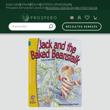
Kapcsolat
Hírlevél
Rólunk
Szállítási lehetőségek
Prospero könyvpiaci podcast
PROSPERO
RÉSZLETES KERESÉS