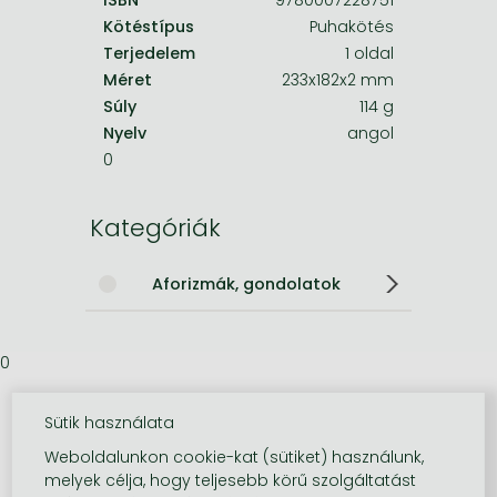
Kötéstípus
Puhakötés
Terjedelem
1 oldal
Méret
233x182x2 mm
Súly
114 g
Nyelv
angol
0
Kategóriák
Aforizmák, gondolatok
0
Sütik használata
Weboldalunkon cookie-kat (sütiket) használunk,
melyek célja, hogy teljesebb körű szolgáltatást