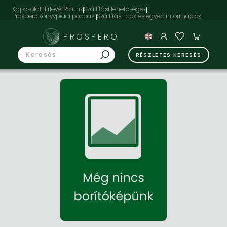
Kapcsolat
Hírlevél
Rólunk
Szállítási lehetőségek
Prospero könyvpiaci podcast
PROSPERO
RÉSZLETES KERESÉS