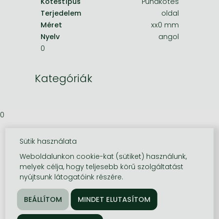
Kötéstípus
Puhakötés
Terjedelem
oldal
Méret
xx0 mm
Nyelv
angol
0
Kategóriák
0
Sütik használata
Weboldalunkon cookie-kat (sütiket) használunk,
melyek célja, hogy teljesebb körű szolgáltatást
nyújtsunk látogatóink részére.