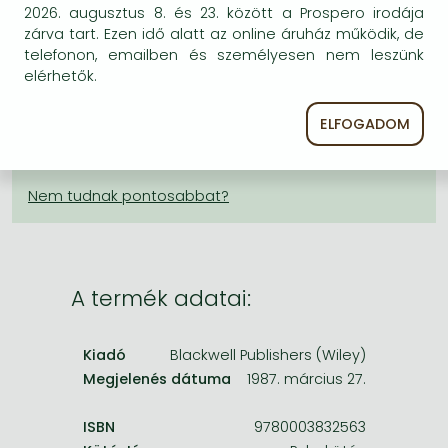
Frieren manga
2026. augusztus 8. és 23. között a Prospero irodája
KÍVÁNSÁGLISTÁRA TESZEM
zárva tart. Ezen idő alatt az online áruház működik, de
Bleach manga
telefonon, emailben és személyesen nem leszünk
elérhetők.
BESZEREZHETŐSÉG
One-Punch Man manga
A kiadónál véglegesen elfogyott, nem rendelhető.
ELFOGADOM
Érdemes újra keresni a címmel, hátha van újabb
kiadás.
A termék adatai:
Kiadó
Blackwell Publishers (Wiley)
Megjelenés dátuma
1987. március 27.
ISBN
9780003832563