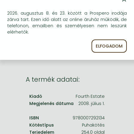
Frieren manga
Bleach manga
BESZEREZHETŐSÉG
2026. augusztus 8. és 23. között a Prospero irodája
zárva tart. Ezen idő alatt az online áruház működik, de
One-Punch Man manga
Megrendelésre a kiadó utánnyomja a könyvet.
telefonon, emailben és személyesen nem leszünk
Rendelhető, de a szokásosnál kicsit lassabban
elérhetők.
érkezik meg.
ELFOGADOM
A termék adatai:
Kiadó
Fourth Estate
Megjelenés dátuma
2008. július 1.
ISBN
9780007292134
Kötéstípus
Puhakötés
Terjedelem
254.0 oldal