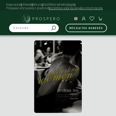
Kapcsolat
Hírlevél
Rólunk
Szállítási lehetőségek
Prospero könyvpiaci podcast
PROSPERO
RÉSZLETES KERESÉS