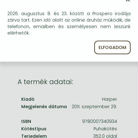
Frieren manga
Bleach manga
BESZEREZHETŐSÉG
2026. augusztus 8. és 23. között a Prospero irodája
zárva tart. Ezen idő alatt az online áruház működik, de
One-Punch Man manga
Megrendelésre a kiadó utánnyomja a könyvet.
telefonon, emailben és személyesen nem leszünk
Rendelhető, de a szokásosnál kicsit lassabban
elérhetők.
érkezik meg.
ELFOGADOM
A termék adatai:
Kiadó
Harper
Megjelenés dátuma
2011. szeptember 29.
ISBN
9780007340934
Kötéstípus
Puhakötés
Terjedelem
352.0 oldal