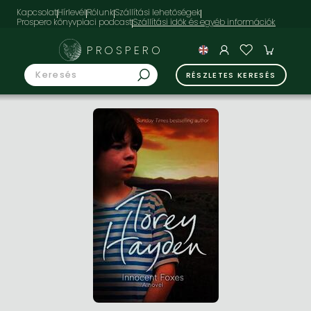
Kapcsolat
Hírlevél
Rólunk
Szállítási lehetőségek
Prospero könyvpiaci podcast
PROSPERO
RÉSZLETES KERESÉS