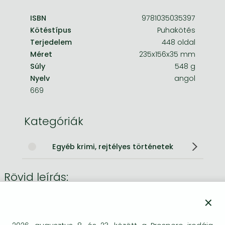
ISBN
9781035035397
Kötéstípus
Puhakötés
Terjedelem
448 oldal
Méret
235x156x35 mm
Súly
548 g
Nyelv
angol
669
Kategóriák
Egyéb krimi, rejtélyes történetek
Rövid leírás:
Walter Nash used to be an ordinary family man, until he
×
was pulled into a dangerous underworld. And now he's lost
everything, he has nothing left to lose . . . the pulse-