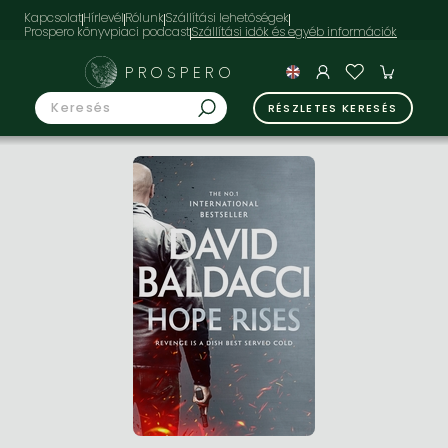
Kapcsolat
Hírlevél
Rólunk
Szállítási lehetőségek
Prospero könyvpiaci podcast
PROSPERO
RÉSZLETES KERESÉS