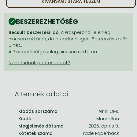
KÍVÁNSÁGLISTÁRA TESZEM
Frieren manga
Bleach manga
BESZEREZHETŐSÉG
One-Punch Man manga
Becsült beszerzési idő
: A Prosperónál jelenleg
nincsen raktáron, de a kiadónál igen. Beszerzés kb. 3-
5 hét..
A Prosperónál jelenleg nincsen raktáron.
A termék adatai:
Kiadás sorszáma
Air Iri OME
Kiadó
Macmillan
Megjelenés dátuma
2026. április 9.
Kötetek száma
Trade Paperback