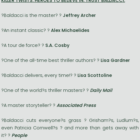
KILLER TWISTS. HEROES TO BELIEVE IN. TRUST BALDACCI.
?Baldacci is the master? ?
Jeffrey Archer
?An instant classic? ?
Alex Michaelides
?A tour de force? ?
S.A. Cosby
?One of the all-time best thriller authors? ?
Lisa Gardner
?Baldacci delivers, every time!? ?
Lisa Scottoline
?One of the world?s thriller masters? ?
Daily Mail
?A master storyteller? ?
Associated Press
?Baldacci cuts everyone?s grass ? Grisham?s, Ludlum?s,
even Patricia Cornwell?s ? and more than gets away with
it? ?
People