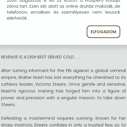
2026. augusztus 8. és 23. között a Prospero irodája
pounding standalone sequel to
Nash Falls
from
zárva tart. Ezen idő alatt az online áruház működik, de
international number one bestselling author David
telefonon, emailben és személyesen nem leszünk
elérhetők.
Baldacci
Hosszú leírás:
ELFOGADOM
?BALDACCI IS STILL PEERLESS? ?
THE SUNDAY TIMES
REVENGE IS A DISH BEST SERVED COLD . . .
After turning informant for the FBI against a global criminal
empire, Walter Nash has lost everything he cherished to its
ruthless leader, Victoria Steers. Once gentle and sensitive,
Nash?s rigorous training has forged him into a figure of
power and precision with a singular mission: to take down
Steers.
Defeating a mastermind requires cunning. Known for her
sharp instincts, Steers confides in only a trusted few, so to