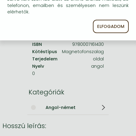
Frieren manga
telefonon, emailben és személyesen nem leszünk
A termék adatai:
elérhetők.
Bleach manga
One-Punch Man manga
ELFOGADOM
Kiadó
HarperCollins UK
ISBN
9780007161430
Kötéstípus
Magnetofonszalag
Terjedelem
oldal
Nyelv
angol
0
Kategóriák
Angol-német
Hosszú leírás: