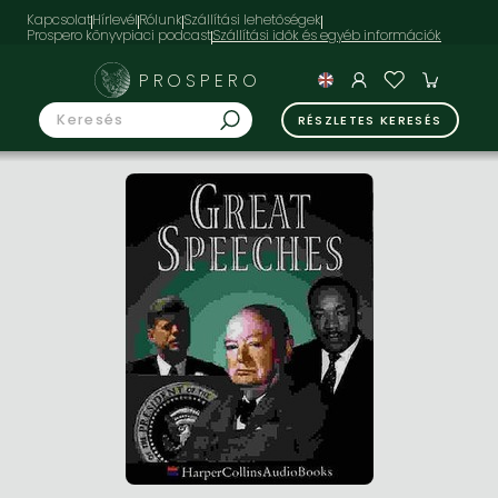
Kapcsolat
Hírlevél
Rólunk
Szállítási lehetőségek
Prospero könyvpiaci podcast
PROSPERO
RÉSZLETES KERESÉS