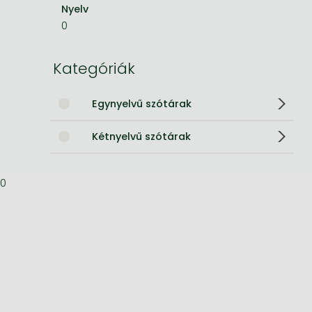
Nyelv
Bleach manga
0
One-Punch Man manga
Kategóriák
Egynyelvű szótárak
Kétnyelvű szótárak
0