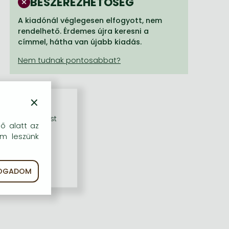
BESZEREZHETŐSÉG
A kiadónál véglegesen elfogyott, nem
rendelhető. Érdemes újra keresni a
címmel, hátha van újabb kiadás.
×
rű szolgáltatást
dő alatt az
em leszünk
FOGADOM