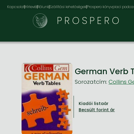
Kapcsolat
Hírlevél
Rólunk
Szállítási lehetőségek
Prospero könyvpiaci podca
PROSPERO
German Verb 
Sorozatcím:
Collins 
Kiadói listaár