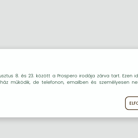
okie-kat (sütiket) használunk, melyek célja, hogy teljesebb kö
sztus 8. és 23. között a Prospero irodája zárva tart. Ezen i
óink részére.
uház működik, de telefonon, emailben és személyesen n
EL
ékoztató
Süti szabályzat