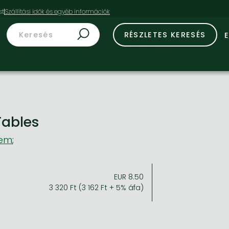
st
RÉSZLETES KERESÉS
Tables
Gem
;
EUR 8.50
3 320 Ft (3 162 Ft + 5% áfa)