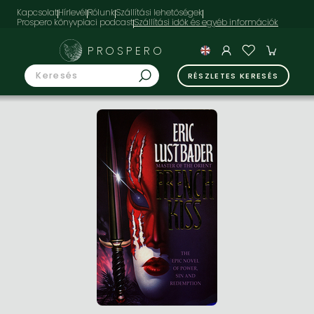
Kapcsolat
Hírlevél
Rólunk
Szállítási lehetőségek
Prospero könyvpiaci podcast
PROSPERO
RÉSZLETES KERESÉS