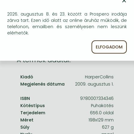
×
Frieren manga
egyszer keresni szerzővel és címmel. Ha nem talál
másik, kapható kiadást, forduljon
Bleach manga
2026. augusztus 8. és 23. között a Prospero irodája
ügyfélszolgálatunkhoz!
zárva tart. Ezen idő alatt az online áruház működik, de
One-Punch Man manga
telefonon, emailben és személyesen nem leszünk
elérhetők.
ELFOGADOM
A termék adatai:
Kiadó
HarperCollins
Megjelenés dátuma
2009. augusztus 1.
ISBN
9780007334346
Kötéstípus
Puhakötés
Terjedelem
656.0 oldal
Méret
198x129 mm
Súly
627 g