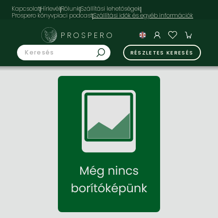
Kapcsolat
Hírlevél
Rólunk
Szállítási lehetőségek
Prospero könyvpiaci podcast
PROSPERO
RÉSZLETES KERESÉS