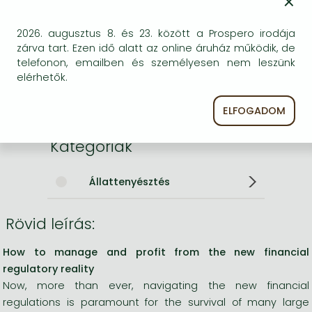
×
ISBN
9780003832228
2026. augusztus 8. és 23. között a Prospero irodája
Kötéstípus
Keménykötés
zárva tart. Ezen idő alatt az online áruház működik, de
Terjedelem
oldal
telefonon, emailben és személyesen nem leszünk
Méret
xx0 mm
elérhetők.
Nyelv
angol
0
ELFOGADOM
Kategóriák
Állattenyésztés
Rövid leírás:
How to manage and profit from the new financial
regulatory reality
Now, more than ever, navigating the new financial
regulations is paramount for the survival of many large