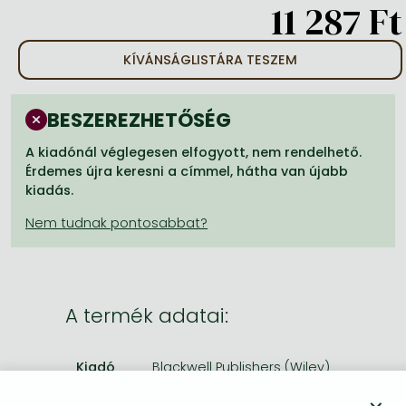
Frieren manga
11 287 Ft
Bleach manga
KÍVÁNSÁGLISTÁRA TESZEM
One-Punch Man manga
BESZEREZHETŐSÉG
A kiadónál véglegesen elfogyott, nem rendelhető.
Érdemes újra keresni a címmel, hátha van újabb
kiadás.
A termék adatai:
Kiadó
Blackwell Publishers (Wiley)
Megjelenés dátuma
1987. március 19.