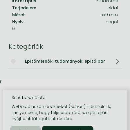
Kötéstípus
Puhakötés
Terjedelem
oldal
Méret
xx0 mm
Nyelv
angol
0
Kategóriák
Építőmérnöki tudományok, építőipar
0
Sütik használata
Weboldalunkon cookie-kat (sütiket) használunk,
melyek célja, hogy teljesebb körű szolgáltatást
nyújtsunk látogatóink részére.