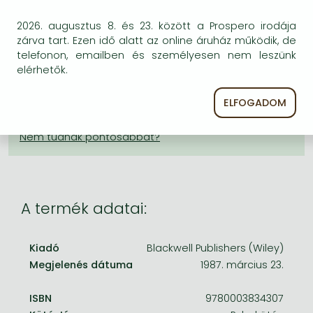
Frieren manga
KÍVÁNSÁGLISTÁRA TESZEM
2026. augusztus 8. és 23. között a Prospero irodája
Bleach manga
zárva tart. Ezen idő alatt az online áruház működik, de
BESZEREZHETŐSÉG
telefonon, emailben és személyesen nem leszünk
One-Punch Man manga
elérhetők.
A kiadónál véglegesen elfogyott, nem rendelhető.
Érdemes újra keresni a címmel, hátha van újabb
ELFOGADOM
kiadás.
A termék adatai:
Kiadó
Blackwell Publishers (Wiley)
Megjelenés dátuma
1987. március 23.
ISBN
9780003834307