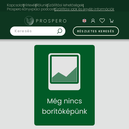
Kapcsolat
Hírlevél
Rólunk
Szállítási lehetőségek
Prospero könyvpiaci podcast
PROSPERO
RÉSZLETES KERESÉS