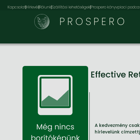
Kapcsolat
Hírlevél
Rólunk
Szállítási lehetőségek
Prospero könyvpiaci podca
PROSPERO
Effective Re
A kedvezmény csak 
hírlevelünk címzett