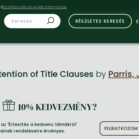
st
RÉSZLETES KERESÉS
tention of Title Clauses
by
Parris, 
10% KEDVEZMÉNY?
az 'Értesítés a kedvenc témákról'
FELIRATKOZOM
jeinek rendeléseire érvényes.