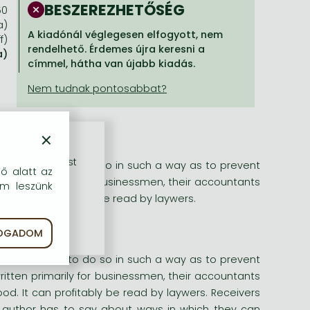
BESZEREZHETŐSÉG
50
a)
A kiadónál véglegesen elfogyott, nem
f)
rendelhető. Érdemes újra keresni a
a)
címmel, hátha van újabb kiadás.
×
rű szolgáltatást
f title clauses to do so in such a way as to prevent
dő alatt az
written primarily for businessmen, their accountants
em leszünk
. It can profitably be read by laywers.
FOGADOM
f title clauses to do so in such a way as to prevent
written primarily for businessmen, their accountants
od. It can profitably be read by laywers. Receivers
e author has to say about ways in which they can