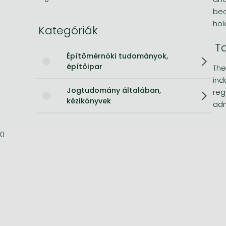
bec
Bleach manga
hol
Kategóriák
One-Punch Man manga
T
Építőmérnöki tudományok,
építőipar
The
ind
Jogtudomány általában,
reg
kézikönyvek
adm
0