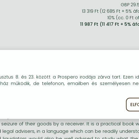
GBP 29.
13 319 Ft (12 685 Ft + 5% áf
10% (cc. 0 Ft of
11 987 Ft (11 417 Ft + 5% áf
vid leírás:
okie-kat (sütiket) használunk, melyek célja, hogy teljesebb kö
 object of this book is to assist those who draft retention o
sztus 8. és 23. között a Prospero irodája zárva tart. Ezen i
óink részére.
 seizure of their goods by a receiver. It is a practical book 
uház működik, de telefonon, emailben és személyesen n
 legal advisers, in a language which can be readily understood
sszú leírás:
EL
ékoztató
Süti szabályzat
 object of this book is to assist those who draft retention o
 seizure of their goods by a receiver. It is a practical book 
 legal advisers, in a language which can be readily understo
 liquidators would also be well advised to study what th