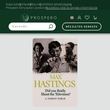
Kapcsolat
Hírlevél
Rólunk
Szállítási lehetőségek
Prospero könyvpiaci podcast
PROSPERO
RÉSZLETES KERESÉS