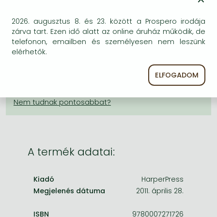
×
Frieren manga
KÍVÁNSÁGLISTÁRA TESZEM
Bleach manga
2026. augusztus 8. és 23. között a Prospero irodája
zárva tart. Ezen idő alatt az online áruház működik, de
BESZEREZHETŐSÉG
One-Punch Man manga
telefonon, emailben és személyesen nem leszünk
elérhetők.
Becsült beszerzési idő
: A Prosperónál jelenleg
nincsen raktáron, de a kiadónál igen. Beszerzés kb. 3-
5 hét..
ELFOGADOM
A Prosperónál jelenleg nincsen raktáron.
A termék adatai:
Kiadó
HarperPress
Megjelenés dátuma
2011. április 28.
ISBN
9780007271726