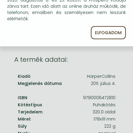
Frieren manga
egyszer keresni szerzővel és címmel. Ha nem talál
zárva tart. Ezen idő alatt az online áruház működik, de
másik, kapható kiadást, forduljon
telefonon, emailben és személyesen nem leszünk
Bleach manga
ügyfélszolgálatunkhoz!
elérhetők.
One-Punch Man manga
ELFOGADOM
A termék adatai:
Kiadó
HarperCollins
Megjelenés dátuma
2011. július 4.
ISBN
9780006472810
Kötéstípus
Puhakötés
Terjedelem
320.0 oldal
Méret
178x111 mm
Súly
222 g