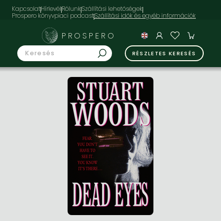
Kapcsolat
Hírlevél
Rólunk
Szállítási lehetőségek
Prospero könyvpiaci podcast
PROSPERO
RÉSZLETES KERESÉS