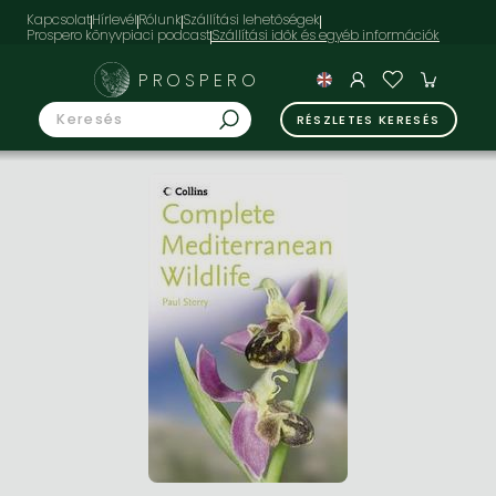
Kapcsolat
Hírlevél
Rólunk
Szállítási lehetőségek
Prospero könyvpiaci podcast
PROSPERO
RÉSZLETES KERESÉS