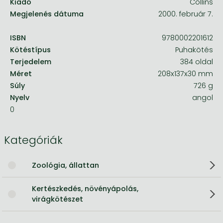
Kiadó
Collins
Megjelenés dátuma
2000. február 7.
ISBN
9780002201612
Kötéstípus
Puhakötés
Terjedelem
384 oldal
Méret
208x137x30 mm
Súly
726 g
Nyelv
angol
0
Kategóriák
Zoológia, állattan
Kertészkedés, növényápolás,
virágkötészet