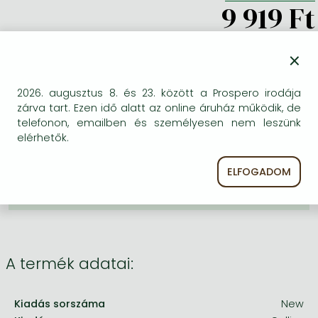
Frieren manga
9 919 Ft
Bleach manga
KÍVÁNSÁGLISTÁRA TESZEM
×
One-Punch Man manga
BESZEREZHETŐSÉG
2026. augusztus 8. és 23. között a Prospero irodája
zárva tart. Ezen idő alatt az online áruház működik, de
Bizonytalan a beszerezhetőség. Érdemes még
telefonon, emailben és személyesen nem leszünk
egyszer keresni szerzővel és címmel. Ha nem talál
elérhetők.
másik, kapható kiadást, forduljon
ügyfélszolgálatunkhoz!
ELFOGADOM
A termék adatai:
Kiadás sorszáma
New