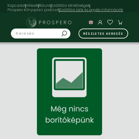
Kapcsolat
Hírlevél
Rólunk
Szállítási lehetőségek
Prospero könyvpiaci podcast
PROSPERO
RÉSZLETES KERESÉS