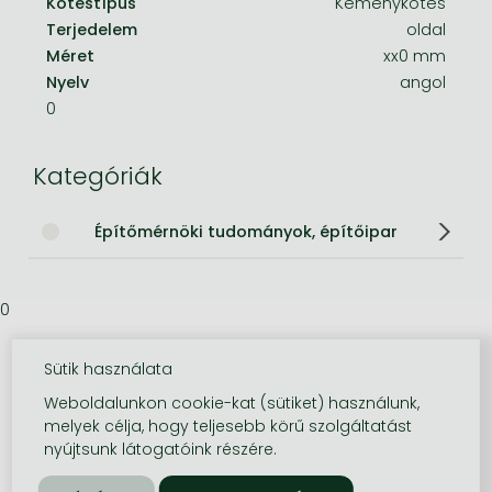
Kötéstípus
Keménykötés
Terjedelem
oldal
Méret
xx0 mm
Nyelv
angol
0
Kategóriák
Építőmérnöki tudományok, építőipar
0
Sütik használata
Weboldalunkon cookie-kat (sütiket) használunk,
melyek célja, hogy teljesebb körű szolgáltatást
nyújtsunk látogatóink részére.