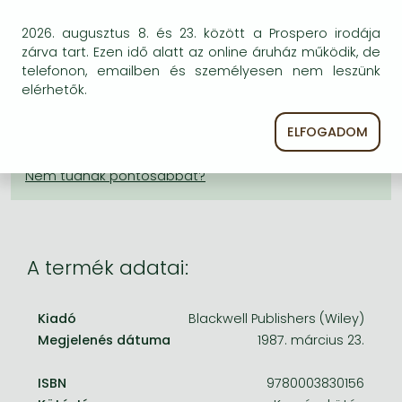
Frieren manga
KÍVÁNSÁGLISTÁRA TESZEM
2026. augusztus 8. és 23. között a Prospero irodája
Bleach manga
zárva tart. Ezen idő alatt az online áruház működik, de
BESZEREZHETŐSÉG
telefonon, emailben és személyesen nem leszünk
One-Punch Man manga
elérhetők.
A kiadónál véglegesen elfogyott, nem rendelhető.
Érdemes újra keresni a címmel, hátha van újabb
ELFOGADOM
kiadás.
A termék adatai:
Kiadó
Blackwell Publishers (Wiley)
Megjelenés dátuma
1987. március 23.
ISBN
9780003830156